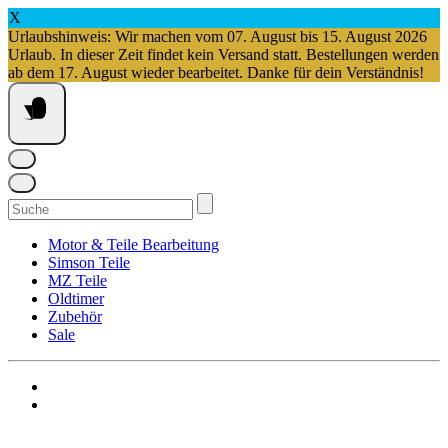
X
Urlaubshinweis: Wir machen vom 07. August bis 15. August 2026
Urlaub. In dieser Zeit findet kein Versand statt. Bestellungen werden
ab dem 17. August wieder bearbeitet. Danke für dein Verständnis!
Springe
zum
Inhalt
Suchen
nach:
Motor & Teile Bearbeitung
Simson Teile
MZ Teile
Oldtimer
Zubehör
Sale