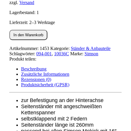
zzgl.
Versand
Lagerbestand: 1
Lieferzeit: 2–3 Werktage
Seitenständer
In den Warenkorb
für
Mokick
16"
Artikelnummer:
1453
Kategorie:
Ständer & Anbauteile
Menge
Schlagwörter:
094-001
,
10036C
Marke:
Simson
Produkt teilen:
Beschreibung
Zusätzliche Informationen
Rezensionen (0)
Produktsicherheit (GPSR)
zur Befestigung an der Hinterachse
Seitenständer mit angeschweißten
Kettenspanner
selbstklappend mit 2 Federn
Seitenständer länge ist 260mm
passend bei allen Simson Mokick mit 16″