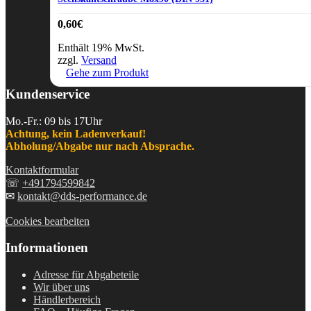
0,60
€
Enthält 19% MwSt.
zzgl.
Versand
Gehe zum Produkt
Kundenservice
Mo.-Fr.: 09 bis 17Uhr
Achtung, kein Ladenverkauf!
Abholung/Abgabe nur nach Absprache.
Kontaktformular
☏
+491794599842
✉
kontakt@dds-performance.de
Cookies bearbeiten
Informationen
Adresse für Abgabeteile
Wir über uns
Händlerbereich