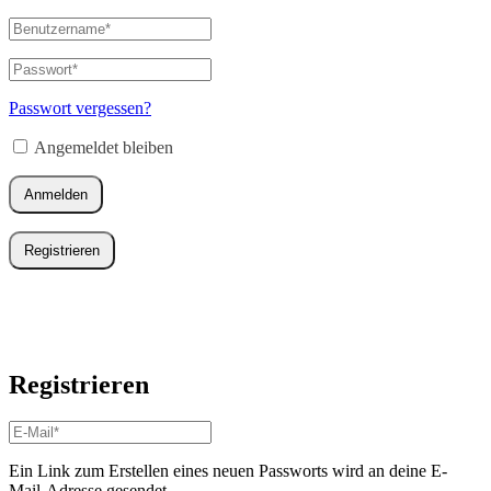
Benutzername
oder
E-
Passwort
*
Erforderlich
Mail-
Adresse
*
Passwort vergessen?
Erforderlich
Angemeldet bleiben
Anmelden
Registrieren
Registrieren
E-
Mail-
Adresse
*
Ein Link zum Erstellen eines neuen Passworts wird an deine E-
Erforderlich
Mail-Adresse gesendet.