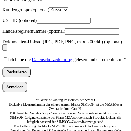
Kundengruppe
(optional)
UST-ID
(optional)
Handelsregisternummer
(optional)
Dokumenten-Upload (JPG, PDF, PNG, max. 2000kb)
(optional)
Ich habe die
Datenschutzerklärung
gelesen und stimme ihr zu.
*
Registrieren
Anmelden
** keine Zulassung im Bereich der StVZO
Exclusive Lizenznehmerin der eingetragenen Marke SIMSON ist die MZA Meyer
Zweiradtechnik GmbH.
Bitte beachten Sie: das Shop-Angebot auf diesen Seiten umfasst nicht nur solche
SIMSON-Originalersatzteile der Firma MZA sondern auch Produkte Dritter, die
lediglich passend für SIMSON-Zweiradfahrzeuge sind.
Die Aufführung der Marke SIMSON dient insoweit der Beschreibung und
Zuordnung der Ersatz- und Zubehörteile für die verwendbaren Fahrzeugmodelle