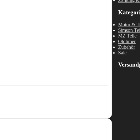
Zahlung &
Kategor
Motor & Te
Simson Tei
MZ Teile
Oldtimer
Zubehör
Sale
Versand