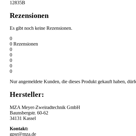
12835B
Rezensionen
Es gibt noch keine Rezensionen.
0
0
Rezensionen
0
0
0
0
0
Nur angemeldete Kunden, die dieses Produkt gekauft haben, dürf
Hersteller:
MZA Meyer-Zweiradtechnik GmbH
Baunsbergstr. 60-62
34131 Kassel
Kontakt:
gpsr@mza.de