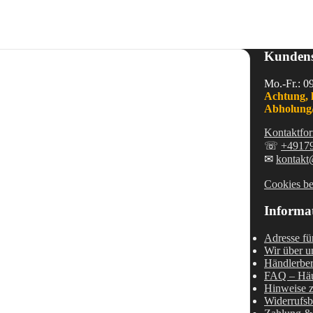
Kundens
Mo.-Fr.: 0
Achtung, 
Abholung/
Kontaktfor
☏
+4917
✉
kontakt
Cookies be
Informa
Adresse fü
Wir über u
Händlerber
FAQ – Häu
Hinweise z
Widerrufsb