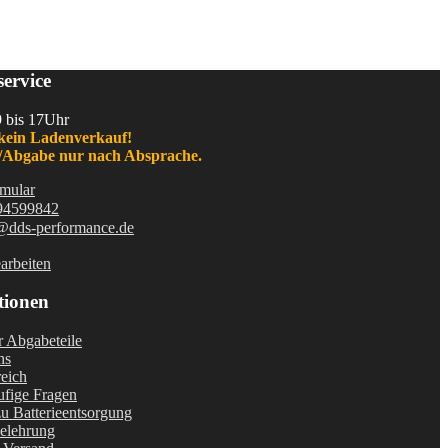
ervice
9 bis 17Uhr
kein Ladenverkauf!
Abgabe nur nach Absprache.
mular
94599842
@dds-performance.de
arbeiten
tionen
r Abgabeteile
ns
eich
fige Fragen
u Batterieentsorgung
elehrung