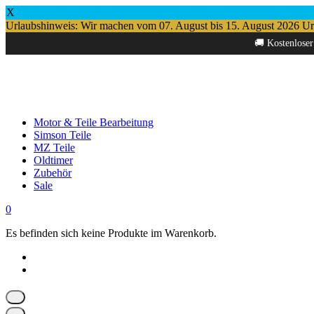
X
Urlaubshinweis: Wir machen vom 07. August bis 15. August 2026 Urlau
Springe
🚚 Kostenloser
zum
Inhalt
Motor & Teile Bearbeitung
Simson Teile
MZ Teile
Oldtimer
Zubehör
Sale
0
Es befinden sich keine Produkte im Warenkorb.