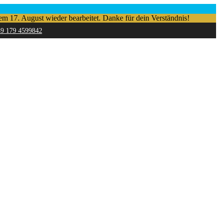
em 17. August wieder bearbeitet. Danke für dein Verständnis!
49 179 4599842