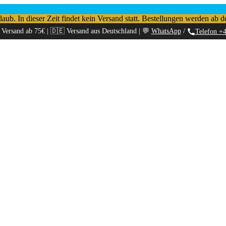
b. In dieser Zeit findet kein Versand statt. Bestellungen werden ab d
 Versand ab 75€ | 🇩🇪 Versand aus Deutschland | 💬
WhatsApp
/
Telefon +