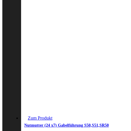
Zum Produkt
Nutmutter (24 x7) Gabelführung S50,S51,SR50