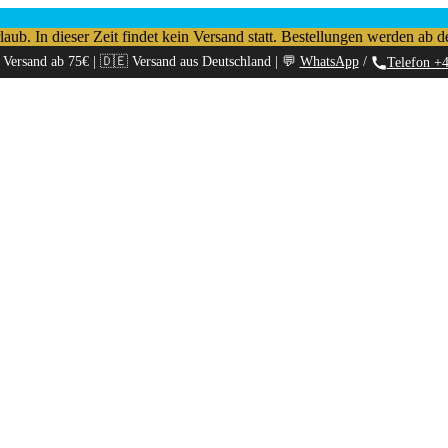
b. In dieser Zeit findet kein Versand statt. Bestellungen werden ab d
 Versand ab 75€ | 🇩🇪 Versand aus Deutschland | 💬
WhatsApp
/
Telefon +