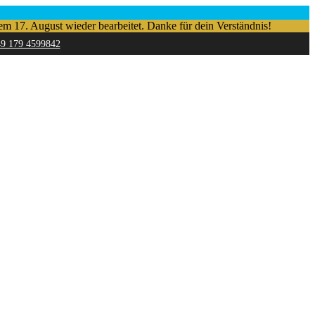
em 17. August wieder bearbeitet. Danke für dein Verständnis!
49 179 4599842