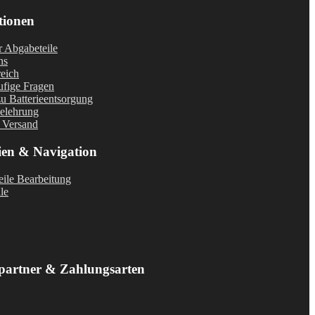
tionen
r Abgabeteile
ns
eich
fige Fragen
u Batterieentsorgung
elehrung
 Versand
ien & Navigation
ile Bearbeitung
le
partner & Zahlungsarten