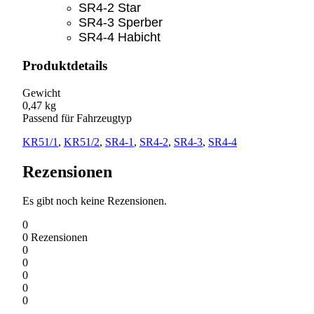
SR4-2 Star
SR4-3 Sperber
SR4-4 Habicht
Produktdetails
Gewicht
0,47 kg
Passend für Fahrzeugtyp
KR51/1
,
KR51/2
,
SR4-1
,
SR4-2
,
SR4-3
,
SR4-4
Rezensionen
Es gibt noch keine Rezensionen.
0
0
Rezensionen
0
0
0
0
0