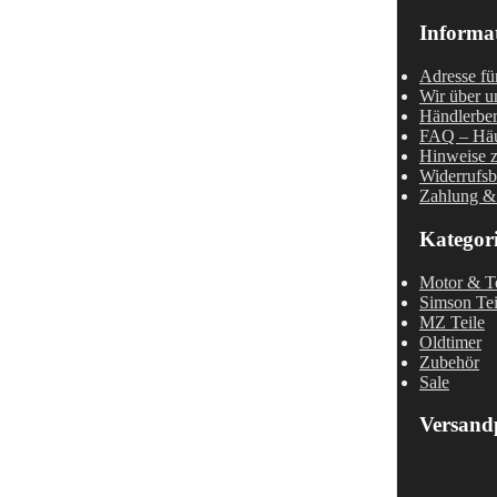
Informa
Adresse fü
Wir über u
Händlerber
FAQ – Häu
Hinweise z
Widerrufsb
Zahlung &
Kategor
Motor & Te
Simson Tei
MZ Teile
Oldtimer
Zubehör
Sale
Versand