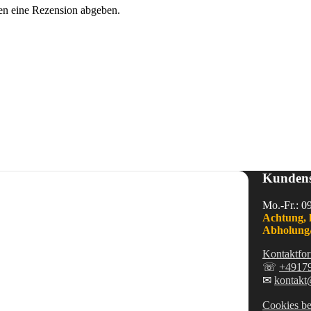
en eine Rezension abgeben.
Kundens
Mo.-Fr.: 0
Achtung, 
Abholung/
Kontaktfor
☏
+4917
✉
kontakt
Cookies be