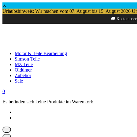
X
Urlaubshinweis: Wir machen vom 07. August bis 15. August 2026 Urlau
Springe
🚚 Kostenloser
zum
Inhalt
Motor & Teile Bearbeitung
Simson Teile
MZ Teile
Oldtimer
Zubehör
Sale
0
Es befinden sich keine Produkte im Warenkorb.