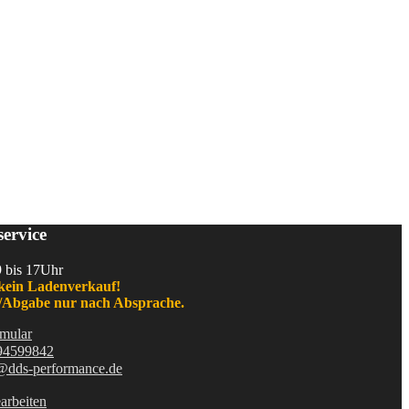
ervice
9 bis 17Uhr
kein Ladenverkauf!
Abgabe nur nach Absprache.
mular
94599842
@dds-performance.de
arbeiten