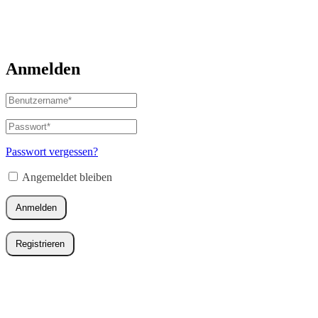
Anmelden
Benutzername
oder
E-
Passwort
*
Erforderlich
Mail-
Adresse
*
Passwort vergessen?
Erforderlich
Angemeldet bleiben
Anmelden
Registrieren