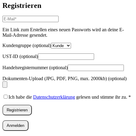
Registrieren
E-
Mail-
Adresse
*
Ein Link zum Erstellen eines neuen Passworts wird an deine E-
Erforderlich
Mail-Adresse gesendet.
Kundengruppe
(optional)
UST-ID
(optional)
Handelsregisternummer
(optional)
Dokumenten-Upload (JPG, PDF, PNG, max. 2000kb)
(optional)
Ich habe die
Datenschutzerklärung
gelesen und stimme ihr zu.
*
Registrieren
Anmelden