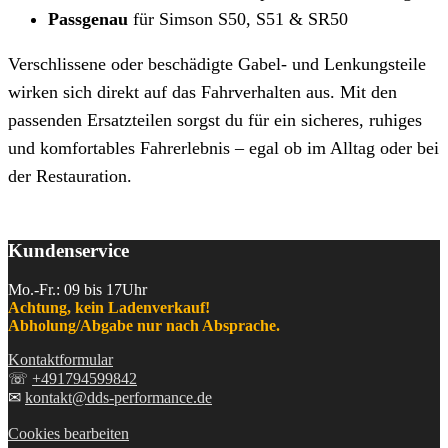
Passgenau
für Simson S50, S51 & SR50
Verschlissene oder beschädigte Gabel- und Lenkungsteile
wirken sich direkt auf das Fahrverhalten aus. Mit den
passenden Ersatzteilen sorgst du für ein sicheres, ruhiges
und komfortables Fahrerlebnis – egal ob im Alltag oder bei
der Restauration.
Kundenservice
Mo.-Fr.: 09 bis 17Uhr
Achtung, kein Ladenverkauf!
Abholung/Abgabe nur nach Absprache.
Kontaktformular
☏
+491794599842
✉
kontakt@dds-performance.de
Cookies bearbeiten