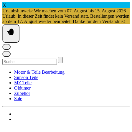
X
Urlaubshinweis: Wir machen vom 07. August bis 15. August 2026
Urlaub. In dieser Zeit findet kein Versand statt. Bestellungen werden
ab dem 17. August wieder bearbeitet. Danke für dein Verständnis!
Springe
zum
Inhalt
Suchen
nach:
Motor & Teile Bearbeitung
Simson Teile
MZ Teile
Oldtimer
Zubehör
Sale