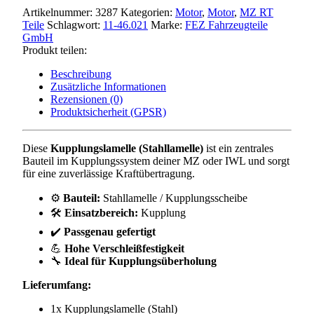
für
Artikelnummer:
3287
Kategorien:
Motor
,
Motor
,
MZ RT
MZ
Teile
Schlagwort:
11-46.021
Marke:
FEZ Fahrzeugteile
ES
GmbH
ETS
Produkt teilen:
TS
ETZ
Beschreibung
RT125
Zusätzliche Informationen
&
Rezensionen (0)
IWL
Produktsicherheit (GPSR)
Menge
Diese
Kupplungslamelle (Stahllamelle)
ist ein zentrales
Bauteil im Kupplungssystem deiner MZ oder IWL und sorgt
für eine zuverlässige Kraftübertragung.
⚙️
Bauteil:
Stahllamelle / Kupplungsscheibe
🛠️
Einsatzbereich:
Kupplung
✔️
Passgenau gefertigt
💪
Hohe Verschleißfestigkeit
🔧
Ideal für Kupplungsüberholung
Lieferumfang:
1x Kupplungslamelle (Stahl)