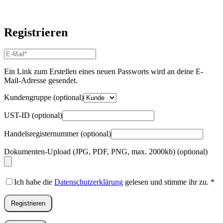
Registrieren
E-
Mail-
Adresse
*
Ein Link zum Erstellen eines neuen Passworts wird an deine E-
Erforderlich
Mail-Adresse gesendet.
Kundengruppe
(optional)
UST-ID
(optional)
Handelsregisternummer
(optional)
Dokumenten-Upload (JPG, PDF, PNG, max. 2000kb)
(optional)
Ich habe die
Datenschutzerklärung
gelesen und stimme ihr zu.
*
Registrieren