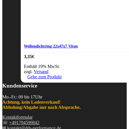
Wellendichtring 22x47x7 Viton
3,35
€
Enthält 19% MwSt.
zzgl.
Versand
Gehe zum Produkt
Kundenservice
Mo.-Fr.: 09 bis 17Uhr
Achtung, kein Ladenverkauf!
Abholung/Abgabe nur nach Absprache.
Kontaktformular
☏
+491794599842
✉
kontakt@dds-performance.de