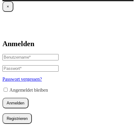
×
Anmelden
Benutzername
oder
E-
Passwort
*
Erforderlich
Mail-
Adresse
*
Passwort vergessen?
Erforderlich
Angemeldet bleiben
Anmelden
Registrieren