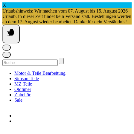
X
Urlaubshinweis: Wir machen vom 07. August bis 15. August 2026
Urlaub. In dieser Zeit findet kein Versand statt. Bestellungen werden
ab dem 17. August wieder bearbeitet. Danke für dein Verständnis!
Springe
zum
Inhalt
Suchen
nach:
Motor & Teile Bearbeitung
Simson Teile
MZ Teile
Oldtimer
Zubehör
Sale