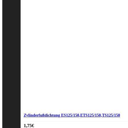
Zylinderfußdichtung ES125/150,ETS125/150,TS125/150
1,75
€