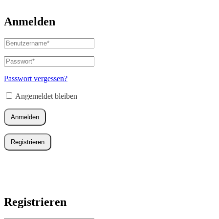
Anmelden
Benutzername
oder
E-
Passwort
*
Erforderlich
Mail-
Adresse
*
Passwort vergessen?
Erforderlich
Angemeldet bleiben
Anmelden
Registrieren
Registrieren