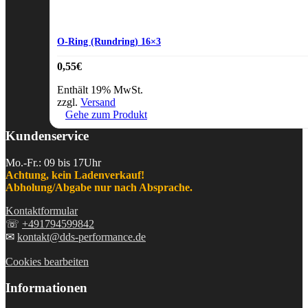
O-Ring (Rundring) 16×3
0,55
€
Enthält 19% MwSt.
zzgl.
Versand
Gehe zum Produkt
Kundenservice
Mo.-Fr.: 09 bis 17Uhr
Achtung, kein Ladenverkauf!
Abholung/Abgabe nur nach Absprache.
Kontaktformular
☏
+491794599842
✉
kontakt@dds-performance.de
Cookies bearbeiten
Informationen