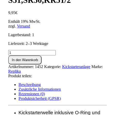
S51,SR50,KR51/2
9,95
€
Enthält 19% MwSt.
zzgl.
Versand
Lagerbestand: 1
Lieferzeit: 2–3 Werktage
Kickstarterwelle
(inkl.
In den Warenkorb
O-
Ring+Sicherungsring)
Artikelnummer:
1452
Kategorie:
Kickstarteranlage
Marke:
S51,SR50,KR51/2
Replika
Menge
Produkt teilen:
Beschreibung
Zusätzliche Informationen
Rezensionen (0)
Produktsicherheit (GPSR)
Kickstarterwelle inklusive O-Ring und