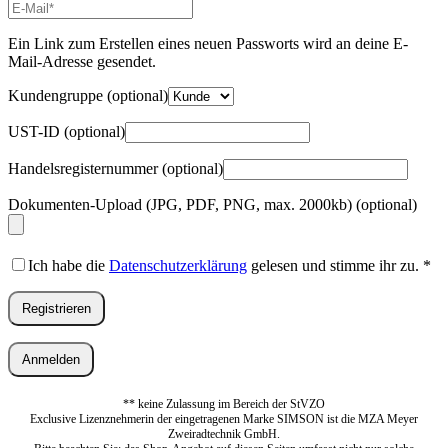
E-
Mail-
Adresse
*
Ein Link zum Erstellen eines neuen Passworts wird an deine E-
Erforderlich
Mail-Adresse gesendet.
Kundengruppe
(optional)
UST-ID
(optional)
Handelsregisternummer
(optional)
Dokumenten-Upload (JPG, PDF, PNG, max. 2000kb)
(optional)
Ich habe die
Datenschutzerklärung
gelesen und stimme ihr zu.
*
Registrieren
Anmelden
** keine Zulassung im Bereich der StVZO
Exclusive Lizenznehmerin der eingetragenen Marke SIMSON ist die MZA Meyer
Zweiradtechnik GmbH.