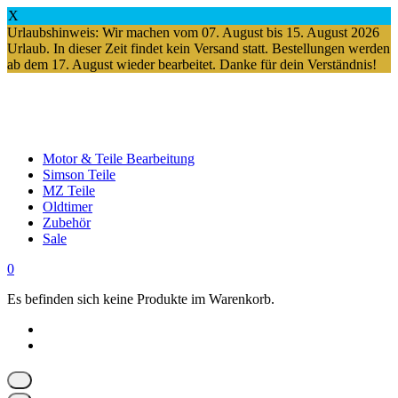
X
Urlaubshinweis: Wir machen vom 07. August bis 15. August 2026
Urlaub. In dieser Zeit findet kein Versand statt. Bestellungen werden
ab dem 17. August wieder bearbeitet. Danke für dein Verständnis!
Springe
zum
Inhalt
Motor & Teile Bearbeitung
Simson Teile
MZ Teile
Oldtimer
Zubehör
Sale
0
Es befinden sich keine Produkte im Warenkorb.