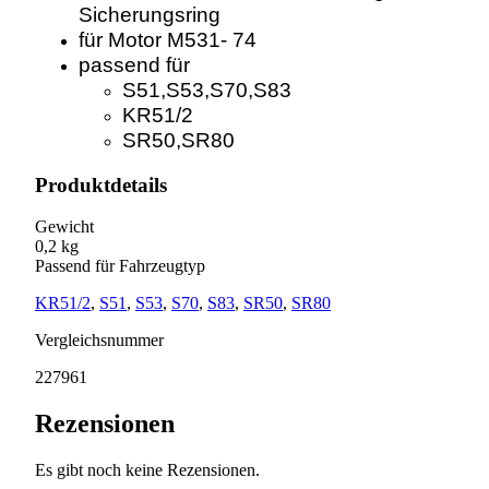
Sicherungsring
für Motor M531- 74
passend für
S51,S53,S70,S83
KR51/2
SR50,SR80
Produktdetails
Gewicht
0,2 kg
Passend für Fahrzeugtyp
KR51/2
,
S51
,
S53
,
S70
,
S83
,
SR50
,
SR80
Vergleichsnummer
227961
Rezensionen
Es gibt noch keine Rezensionen.