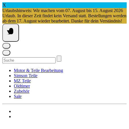
X
Urlaubshinweis: Wir machen vom 07. August bis 15. August 2026
Urlaub. In dieser Zeit findet kein Versand statt. Bestellungen werden
ab dem 17. August wieder bearbeitet. Danke für dein Verständnis!
Springe
zum
Inhalt
Suchen
nach:
Motor & Teile Bearbeitung
Simson Teile
MZ Teile
Oldtimer
Zubehör
Sale