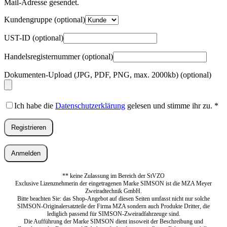
Erforderlich
Mail-Adresse gesendet.
Kundengruppe
(optional)
UST-ID
(optional)
Handelsregisternummer
(optional)
Dokumenten-Upload (JPG, PDF, PNG, max. 2000kb)
(optional)
Ich habe die
Datenschutzerklärung
gelesen und stimme ihr zu.
*
Registrieren
Anmelden
** keine Zulassung im Bereich der StVZO
Exclusive Lizenznehmerin der eingetragenen Marke SIMSON ist die MZA Meyer
Zweiradtechnik GmbH.
Bitte beachten Sie: das Shop-Angebot auf diesen Seiten umfasst nicht nur solche
SIMSON-Originalersatzteile der Firma MZA sondern auch Produkte Dritter, die
lediglich passend für SIMSON-Zweiradfahrzeuge sind.
Die Aufführung der Marke SIMSON dient insoweit der Beschreibung und