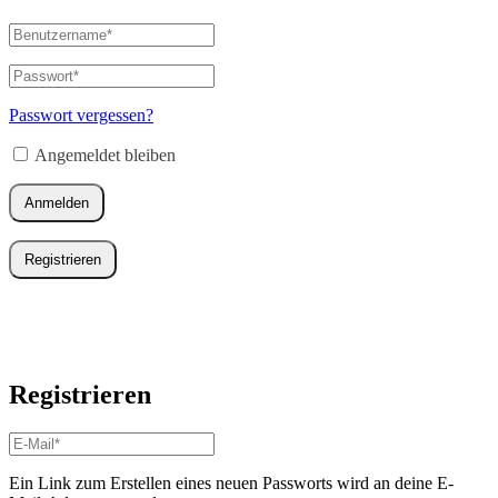
Benutzername
oder
E-
Passwort
*
Erforderlich
Mail-
Adresse
*
Passwort vergessen?
Erforderlich
Angemeldet bleiben
Anmelden
Registrieren
Registrieren
E-
Mail-
Adresse
*
Ein Link zum Erstellen eines neuen Passworts wird an deine E-