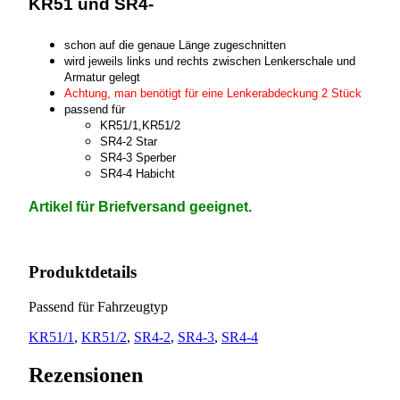
KR51 und SR4-
schon auf die genaue Länge zugeschnitten
wird jeweils links und rechts zwischen Lenkerschale und
Armatur gelegt
Achtung, man benötigt für eine Lenkerabdeckung 2 Stück
passend für
KR51/1,KR51/2
SR4-2 Star
SR4-3 Sperber
SR4-4 Habicht
Artikel für Briefversand geeignet.
Produktdetails
Passend für Fahrzeugtyp
KR51/1
,
KR51/2
,
SR4-2
,
SR4-3
,
SR4-4
Rezensionen