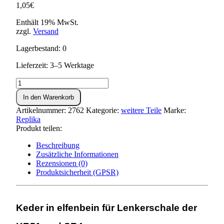
1,05
€
Enthält 19% MwSt.
zzgl.
Versand
Lagerbestand: 0
Lieferzeit: 3–5 Werktage
Keder
für
In den Warenkorb
Lenkerschale
KR
Artikelnummer:
2762
Kategorie:
weitere Teile
Marke:
-
Replika
elfenbein
Produkt teilen:
Menge
Beschreibung
Zusätzliche Informationen
Rezensionen (0)
Produktsicherheit (GPSR)
Keder in elfenbein für Lenkerschale der