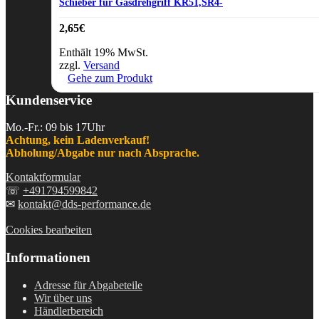
Schieber für Gasdrehgriff KR51,SR4-
2,65
€
Enthält 19% MwSt.
zzgl.
Versand
Gehe zum Produkt
Kundenservice
Mo.-Fr.: 09 bis 17Uhr
Achtung, kein Ladenverkauf!
Abholung/Abgabe nur nach Absprache.
Kontaktformular
☏
+491794599842
✉
kontakt@dds-performance.de
Cookies bearbeiten
Informationen
Adresse für Abgabeteile
Wir über uns
Händlerbereich