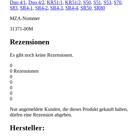
Duo 4/1
,
Duo 4/2
,
KR51/1
,
KR51/2
,
S50
,
S51
,
S53
,
S70
,
S83
,
SR4-1
,
SR4-2
,
SR4-3
,
SR4-4
,
SR50
,
SR80
MZA-Nummer
31371-00M
Rezensionen
Es gibt noch keine Rezensionen.
0
0
Rezensionen
0
0
0
0
0
Nur angemeldete Kunden, die dieses Produkt gekauft haben,
dürfen eine Rezension abgeben.
Hersteller: