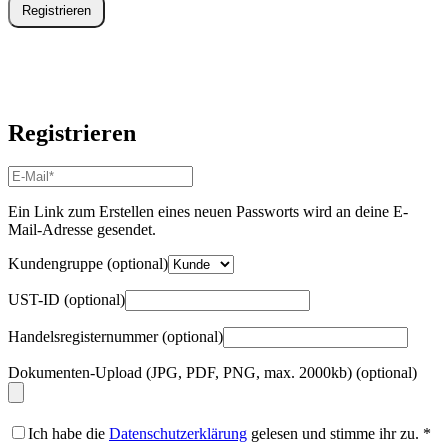
Registrieren
Registrieren
E-
Mail-
Adresse
*
Ein Link zum Erstellen eines neuen Passworts wird an deine E-
Erforderlich
Mail-Adresse gesendet.
Kundengruppe
(optional)
UST-ID
(optional)
Handelsregisternummer
(optional)
Dokumenten-Upload (JPG, PDF, PNG, max. 2000kb)
(optional)
Ich habe die
Datenschutzerklärung
gelesen und stimme ihr zu.
*