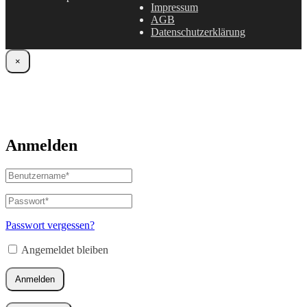
Impressum
AGB
Datenschutzerklärung
×
Anmelden
Benutzername
oder
E-
Passwort
*
Erforderlich
Mail-
Adresse
*
Passwort vergessen?
Erforderlich
Angemeldet bleiben
Anmelden