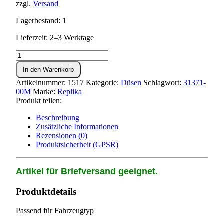
zzgl.
Versand
Lagerbestand: 1
Lieferzeit: 2–3 Werktage
Hauptdüse
BVF
In den Warenkorb
90ér
Menge
Artikelnummer:
1517
Kategorie:
Düsen
Schlagwort:
31371-
00M
Marke:
Replika
Produkt teilen:
Beschreibung
Zusätzliche Informationen
Rezensionen (0)
Produktsicherheit (GPSR)
Artikel für Briefversand geeignet.
Produktdetails
Passend für Fahrzeugtyp