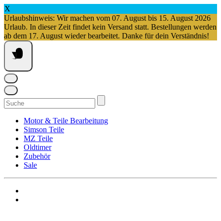
X
Urlaubshinweis: Wir machen vom 07. August bis 15. August 2026
Urlaub. In dieser Zeit findet kein Versand statt. Bestellungen werden
ab dem 17. August wieder bearbeitet. Danke für dein Verständnis!
Springe
zum
Inhalt
Suchen
nach:
Motor & Teile Bearbeitung
Simson Teile
MZ Teile
Oldtimer
Zubehör
Sale