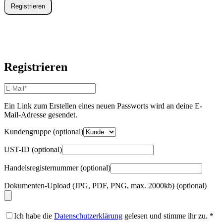
Registrieren
Registrieren
E-
Mail-
Adresse
*
Ein Link zum Erstellen eines neuen Passworts wird an deine E-
Erforderlich
Mail-Adresse gesendet.
Kundengruppe
(optional)
UST-ID
(optional)
Handelsregisternummer
(optional)
Dokumenten-Upload (JPG, PDF, PNG, max. 2000kb)
(optional)
Ich habe die
Datenschutzerklärung
gelesen und stimme ihr zu.
*