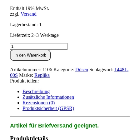
Enthält 19% MwSt.
zzgl.
Versand
Lagerbestand: 1
Lieferzeit: 2–3 Werktage
Hauptdüse
für
In den Warenkorb
Vergaser
Simson
-
Artikelnummer:
1106
Kategorie:
Düsen
Schlagwort:
14481-
105
00S
Marke:
Replika
Menge
Produkt teilen:
Beschreibung
Zusätzliche Informationen
Rezensionen (0)
Produktsicherheit (GPSR)
Artikel für Briefversand geeignet.
Produktdetails