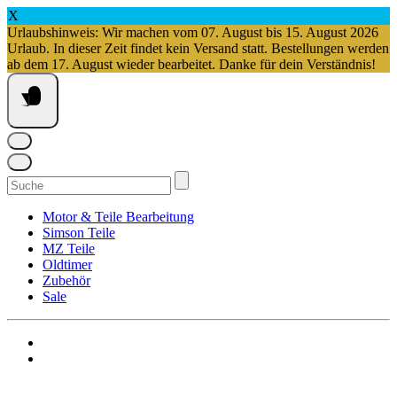
X
Urlaubshinweis: Wir machen vom 07. August bis 15. August 2026
Urlaub. In dieser Zeit findet kein Versand statt. Bestellungen werden
ab dem 17. August wieder bearbeitet. Danke für dein Verständnis!
Springe
zum
Inhalt
Suchen
nach:
Motor & Teile Bearbeitung
Simson Teile
MZ Teile
Oldtimer
Zubehör
Sale