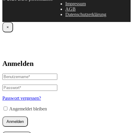
Impressum
AGB
Datenschutzerklärung
×
Anmelden
Benutzername
oder
E-
Passwort
*
Erforderlich
Mail-
Adresse
*
Passwort vergessen?
Erforderlich
Angemeldet bleiben
Anmelden