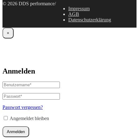
© 2026 DDS performance
/
Impressum
AGB
Datenschutzerklärung
×
Anmelden
Benutzername
oder
E-
Passwort
*
Erforderlich
Mail-
Adresse
*
Passwort vergessen?
Erforderlich
Angemeldet bleiben
Anmelden