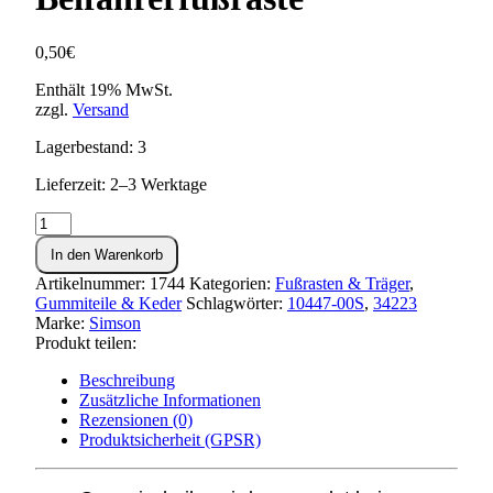
0,50
€
Enthält 19% MwSt.
zzgl.
Versand
Lagerbestand: 3
Lieferzeit: 2–3 Werktage
Gummischeibe
f.
In den Warenkorb
Sterngriffmutter
/
Artikelnummer:
1744
Kategorien:
Fußrasten & Träger
,
Beifahrerfußraste
Gummiteile & Keder
Schlagwörter:
10447-00S
,
34223
Menge
Marke:
Simson
Produkt teilen:
Beschreibung
Zusätzliche Informationen
Rezensionen (0)
Produktsicherheit (GPSR)