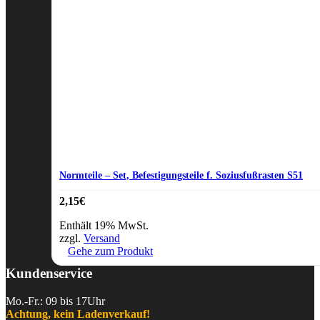
Normteile – Set, Befestigungsteile f. Soziusfußrasten S51
2,15
€
Enthält 19% MwSt.
zzgl.
Versand
Gehe zum Produkt
Kundenservice
Mo.-Fr.: 09 bis 17Uhr
Achtung, kein Ladenverkauf!