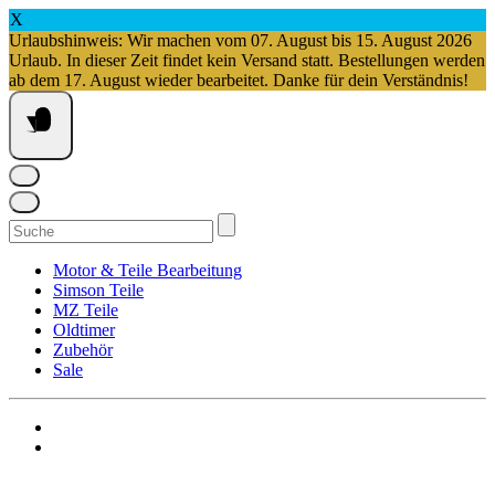
X
Urlaubshinweis: Wir machen vom 07. August bis 15. August 2026
Urlaub. In dieser Zeit findet kein Versand statt. Bestellungen werden
ab dem 17. August wieder bearbeitet. Danke für dein Verständnis!
Springe
zum
Inhalt
Suchen
nach:
Motor & Teile Bearbeitung
Simson Teile
MZ Teile
Oldtimer
Zubehör
Sale