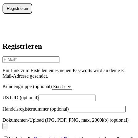
Registrieren
Registrieren
E-
Mail-
Adresse
*
Ein Link zum Erstellen eines neuen Passworts wird an deine E-
Erforderlich
Mail-Adresse gesendet.
Kundengruppe
(optional)
UST-ID
(optional)
Handelsregisternummer
(optional)
Dokumenten-Upload (JPG, PDF, PNG, max. 2000kb)
(optional)