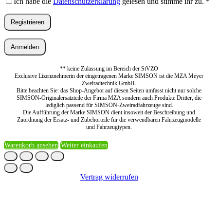
Ich habe die
Datenschutzerklärung
gelesen und stimme ihr zu.
*
Registrieren
Anmelden
** keine Zulassung im Bereich der StVZO
Exclusive Lizenznehmerin der eingetragenen Marke SIMSON ist die MZA Meyer
Zweiradtechnik GmbH.
Bitte beachten Sie: das Shop-Angebot auf diesen Seiten umfasst nicht nur solche
SIMSON-Originalersatzteile der Firma MZA sondern auch Produkte Dritter, die
lediglich passend für SIMSON-Zweiradfahrzeuge sind.
Die Aufführung der Marke SIMSON dient insoweit der Beschreibung und
Zuordnung der Ersatz- und Zubehörteile für die verwendbaren Fahrzeugmodelle
und Fahrzeugtypen.
Warenkorb ansehen
Weiter einkaufen
Vertrag widerrufen