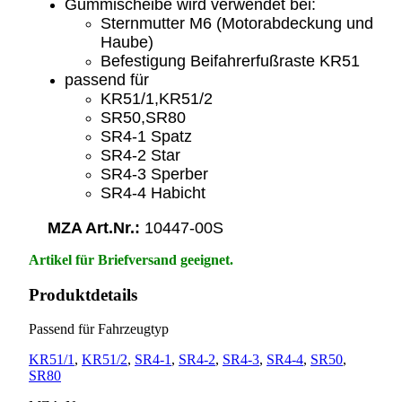
Gummischeibe wird verwendet bei:
Sternmutter M6 (Motorabdeckung und
Haube)
Befestigung Beifahrerfußraste KR51
passend für
KR51/1,KR51/2
SR50,SR80
SR4-1 Spatz
SR4-2 Star
SR4-3 Sperber
SR4-4 Habicht
MZA Art.Nr.:
10447-00S
Artikel für Briefversand geeignet.
Produktdetails
Passend für Fahrzeugtyp
KR51/1
,
KR51/2
,
SR4-1
,
SR4-2
,
SR4-3
,
SR4-4
,
SR50
,
SR80