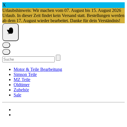
X
Urlaubshinweis: Wir machen vom 07. August bis 15. August 2026
Urlaub. In dieser Zeit findet kein Versand statt. Bestellungen werden
ab dem 17. August wieder bearbeitet. Danke für dein Verständnis!
Springe
zum
Inhalt
Suchen
nach:
Motor & Teile Bearbeitung
Simson Teile
MZ Teile
Oldtimer
Zubehör
Sale