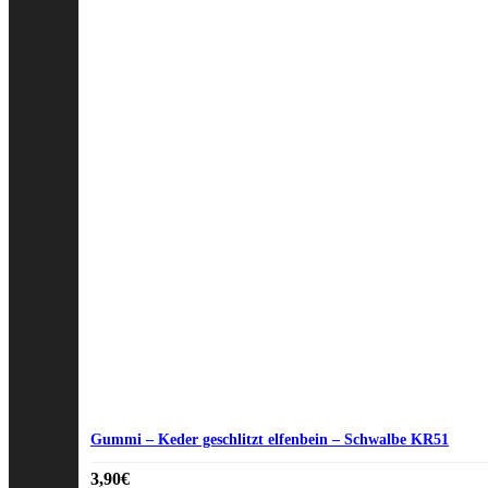
Gummi – Keder geschlitzt elfenbein – Schwalbe KR51
3,90
€