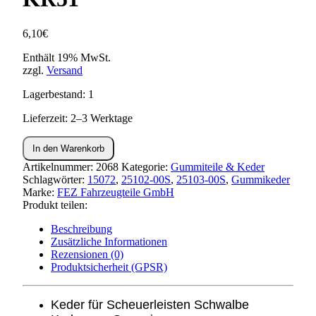
6,10
€
Enthält 19% MwSt.
zzgl.
Versand
Lagerbestand: 1
Lieferzeit: 2–3 Werktage
Gummi
In den Warenkorb
-
Keder
Artikelnummer:
2068
Kategorie:
Gummiteile & Keder
für
Schlagwörter:
15072
,
25102-00S
,
25103-00S
,
Gummikeder
Scheuerleiste
Marke:
FEZ Fahrzeugteile GmbH
Schwalbe
Produkt teilen:
KR51
Beschreibung
Menge
Zusätzliche Informationen
Rezensionen (0)
Produktsicherheit (GPSR)
Keder für Scheuerleisten Schwalbe