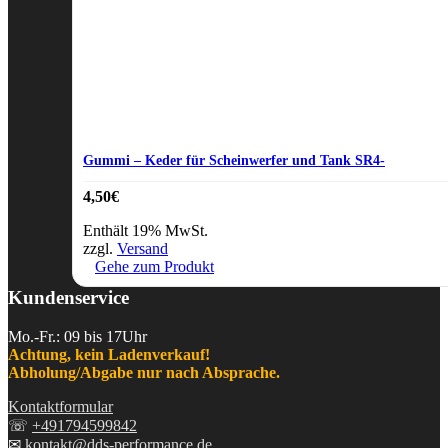
Gummi – Keder für Scheinwerfer und Tank SR4-
4,50
€
Enthält 19% MwSt.
zzgl.
Versand
Gehe zum Produkt
Kundenservice
Mo.-Fr.: 09 bis 17Uhr
Achtung, kein Ladenverkauf!
Abholung/Abgabe nur nach Absprache.
Kontaktformular
☏
+491794599842
✉
kontakt@dds-performance.de