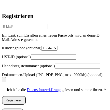
Registrieren
E-
Mail-
Adresse
*
Ein Link zum Erstellen eines neuen Passworts wird an deine E-
Erforderlich
Mail-Adresse gesendet.
Kundengruppe
(optional)
UST-ID
(optional)
Handelsregisternummer
(optional)
Dokumenten-Upload (JPG, PDF, PNG, max. 2000kb)
(optional)
Ich habe die
Datenschutzerklärung
gelesen und stimme ihr zu.
*
Registrieren