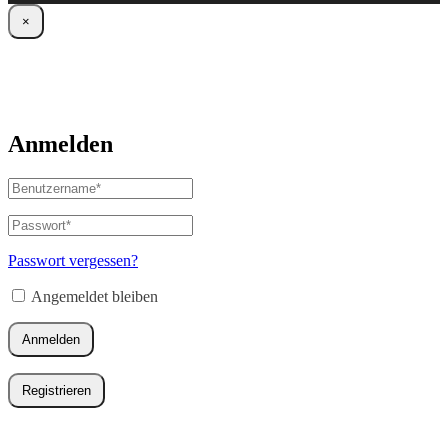
×
Anmelden
Benutzername
oder
E-
Passwort
*
Erforderlich
Mail-
Adresse
*
Passwort vergessen?
Erforderlich
Angemeldet bleiben
Anmelden
Registrieren