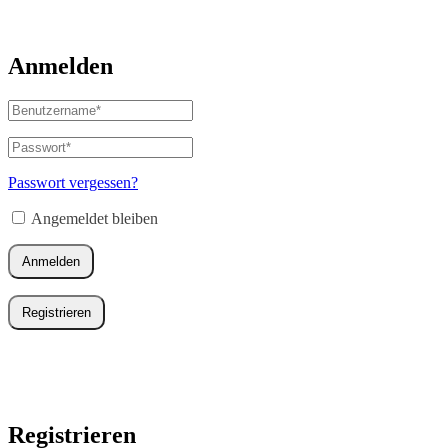
Anmelden
Benutzername
oder
E-
Passwort
*
Erforderlich
Mail-
Adresse
*
Passwort vergessen?
Erforderlich
Angemeldet bleiben
Anmelden
Registrieren
Registrieren