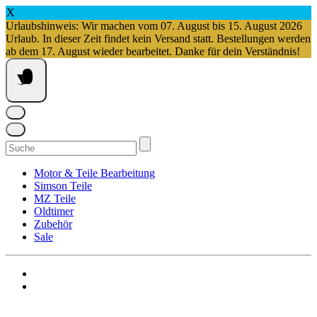
X
Urlaubshinweis: Wir machen vom 07. August bis 15. August 2026
Urlaub. In dieser Zeit findet kein Versand statt. Bestellungen werden
ab dem 17. August wieder bearbeitet. Danke für dein Verständnis!
Springe
zum
Inhalt
Suchen
nach:
Motor & Teile Bearbeitung
Simson Teile
MZ Teile
Oldtimer
Zubehör
Sale