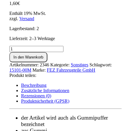
1,60
€
Enthält 19% MwSt.
zzgl.
Versand
Lagerbestand: 2
Lieferzeit: 2–3 Werktage
Gummibuchse
für
In den Warenkorb
Federbein
oben
Artikelnummer:
2346
Kategorie:
Sonstiges
Schlagwort:
ES,ETS,TS,ETZ
15101-00M
Marke:
FEZ Fahrzeugteile GmbH
Menge
Produkt teilen:
Beschreibung
Zusätzliche Informationen
Rezensionen (0)
Produktsicherheit (GPSR)
der Artikel wird auch als Gummipuffer
bezeichnet
aus Gummi