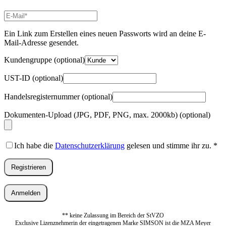
E-
Mail-
Adresse
*
Ein Link zum Erstellen eines neuen Passworts wird an deine E-
Erforderlich
Mail-Adresse gesendet.
Kundengruppe
(optional)
UST-ID
(optional)
Handelsregisternummer
(optional)
Dokumenten-Upload (JPG, PDF, PNG, max. 2000kb)
(optional)
Ich habe die
Datenschutzerklärung
gelesen und stimme ihr zu.
*
Registrieren
Anmelden
** keine Zulassung im Bereich der StVZO
Exclusive Lizenznehmerin der eingetragenen Marke SIMSON ist die MZA Meyer