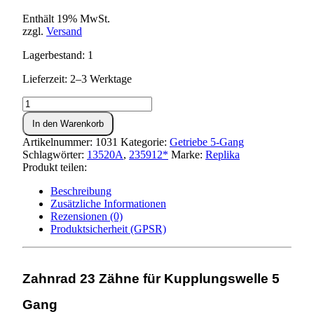
Enthält 19% MwSt.
zzgl.
Versand
Lagerbestand: 1
Lieferzeit: 2–3 Werktage
Festrad
23
In den Warenkorb
Zähne,
Kupplungswelle
Artikelnummer:
1031
Kategorie:
Getriebe 5-Gang
5-
Schlagwörter:
13520A
,
235912*
Marke:
Replika
Gang
Produkt teilen:
Menge
Beschreibung
Zusätzliche Informationen
Rezensionen (0)
Produktsicherheit (GPSR)
Zahnrad 23 Zähne für Kupplungswelle 5
Gang