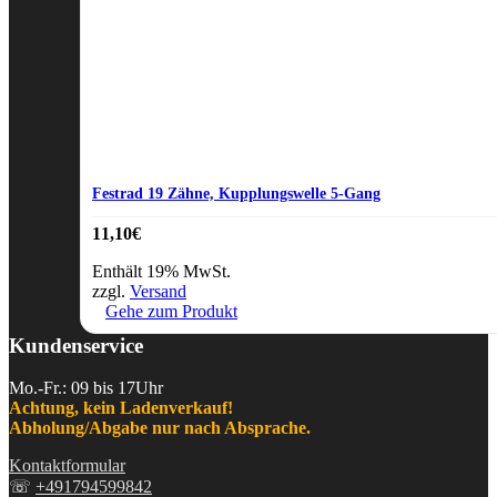
Festrad 19 Zähne, Kupplungswelle 5-Gang
11,10
€
Enthält 19% MwSt.
zzgl.
Versand
Gehe zum Produkt
Kundenservice
Mo.-Fr.: 09 bis 17Uhr
Achtung, kein Ladenverkauf!
Abholung/Abgabe nur nach Absprache.
Kontaktformular
☏
+491794599842