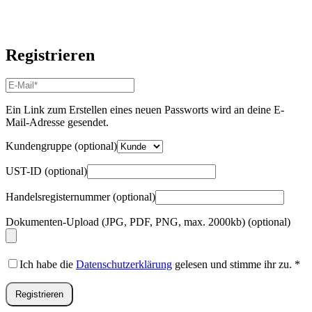
Registrieren
E-
Mail-
Adresse
*
Ein Link zum Erstellen eines neuen Passworts wird an deine E-
Erforderlich
Mail-Adresse gesendet.
Kundengruppe
(optional)
UST-ID
(optional)
Handelsregisternummer
(optional)
Dokumenten-Upload (JPG, PDF, PNG, max. 2000kb)
(optional)
Ich habe die
Datenschutzerklärung
gelesen und stimme ihr zu.
*
Registrieren