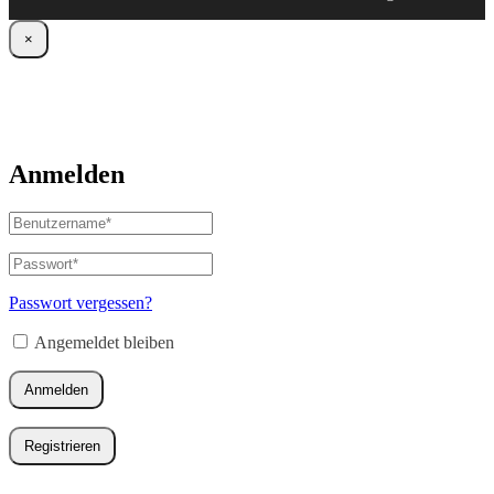
×
Anmelden
Benutzername
oder
E-
Passwort
*
Erforderlich
Mail-
Adresse
*
Passwort vergessen?
Erforderlich
Angemeldet bleiben
Anmelden
Registrieren