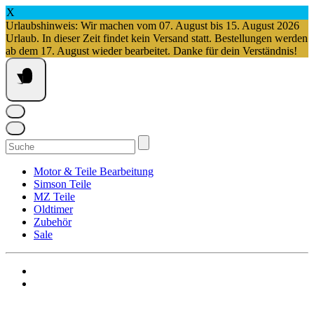
X
Urlaubshinweis: Wir machen vom 07. August bis 15. August 2026
Urlaub. In dieser Zeit findet kein Versand statt. Bestellungen werden
ab dem 17. August wieder bearbeitet. Danke für dein Verständnis!
Springe
zum
Inhalt
Suchen
nach:
Motor & Teile Bearbeitung
Simson Teile
MZ Teile
Oldtimer
Zubehör
Sale