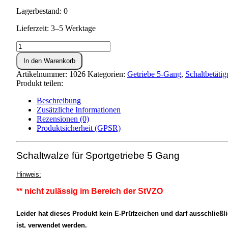
Lagerbestand: 0
Lieferzeit: 3–5 Werktage
Schaltwalze
für
In den Warenkorb
Sportgetriebe
5-
Artikelnummer:
1026
Kategorien:
Getriebe 5-Gang
,
Schaltbetäti
Gang
Produkt teilen:
Menge
Beschreibung
Zusätzliche Informationen
Rezensionen (0)
Produktsicherheit (GPSR)
Schaltwalze für Sportgetriebe 5 Gang
Hinweis:
** nicht zulässig im Bereich der StVZO
Leider hat dieses Produkt kein E-Prüfzeichen und darf ausschließl
ist, verwendet werden.