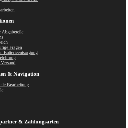
arbeiten
tionen
r Abgabeteile
ns
eich
fige Fragen
u Batterieentsorgung
elehrung
 Versand
ien & Navigation
ile Bearbeitung
le
partner & Zahlungsarten