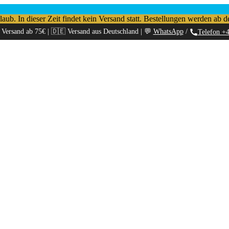
b. In dieser Zeit findet kein Versand statt. Bestellungen werden ab d
 Versand ab 75€ | 🇩🇪 Versand aus Deutschland | 💬
WhatsApp
/
Telefon +