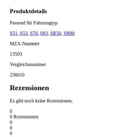
Produktdetails
Passend für Fahrzeugtyp
S51
,
S53
,
S70
,
S83
,
SR50
,
SR80
MZA-Nummer
13503
Vergleichsnummer
236010
Rezensionen
Es gibt noch keine Rezensionen.
0
0
Rezensionen
0
0
0