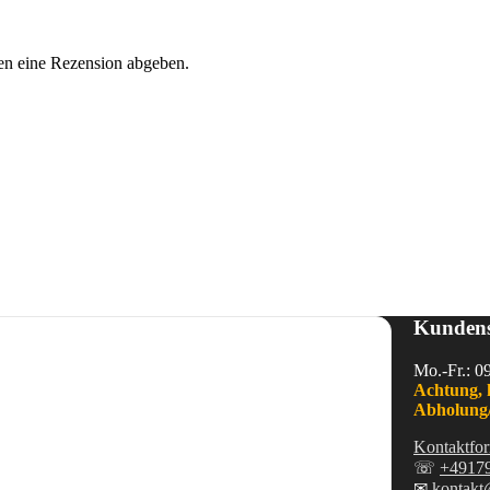
en eine Rezension abgeben.
Kundens
Mo.-Fr.: 0
Achtung, 
Abholung/
Kontaktfor
☏
+4917
✉
kontakt