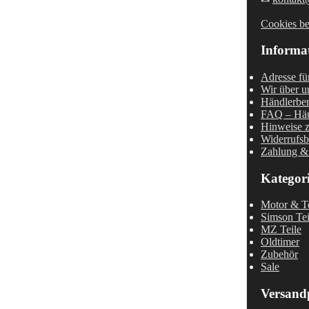
Cookies be
Informa
Adresse fü
Wir über u
Händlerber
FAQ – Häu
Hinweise z
Widerrufsb
Zahlung &
Kategor
Motor & Te
Simson Tei
MZ Teile
Oldtimer
Zubehör
Sale
Versand