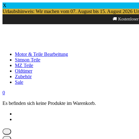
X
Urlaubshinweis: Wir machen vom 07. August bis 15. August 2026 Urlau
Springe
🚚 Kostenloser
zum
Inhalt
Motor & Teile Bearbeitung
Simson Teile
MZ Teile
Oldtimer
Zubehör
Sale
0
Es befinden sich keine Produkte im Warenkorb.