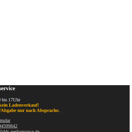
ervice
9 bis 17Uhr
kein Ladenverkauf!
Abgabe nur nach Absprache.
mular
94599842
@dds-performance.de