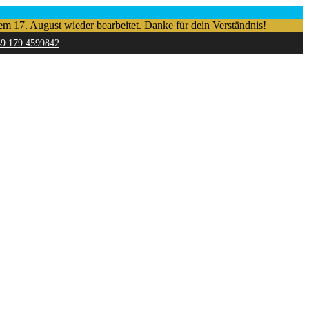
em 17. August wieder bearbeitet. Danke für dein Verständnis!
49 179 4599842