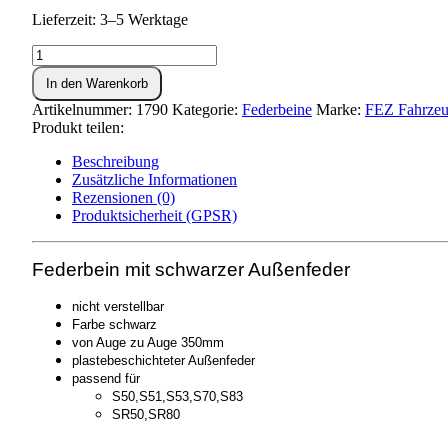
Lieferzeit: 3–5 Werktage
Federbein
hinten
In den Warenkorb
mit
Außenfeder
Artikelnummer:
1790
Kategorie:
Federbeine
Marke:
FEZ Fahrzeu
schwarz
Produkt teilen:
-
S50,S51,S70,SR50
Beschreibung
Menge
Zusätzliche Informationen
Rezensionen (0)
Produktsicherheit (GPSR)
Federbein mit schwarzer Außenfeder
nicht verstellbar
Farbe schwarz
von Auge zu Auge 350mm
plastebeschichteter Außenfeder
passend für
S50,S51,S53,S70,S83
SR50,SR80