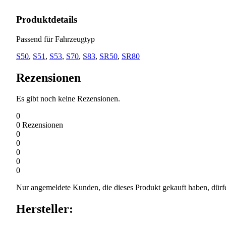
Produktdetails
Passend für Fahrzeugtyp
S50
,
S51
,
S53
,
S70
,
S83
,
SR50
,
SR80
Rezensionen
Es gibt noch keine Rezensionen.
0
0
Rezensionen
0
0
0
0
0
Nur angemeldete Kunden, die dieses Produkt gekauft haben, dürf
Hersteller: