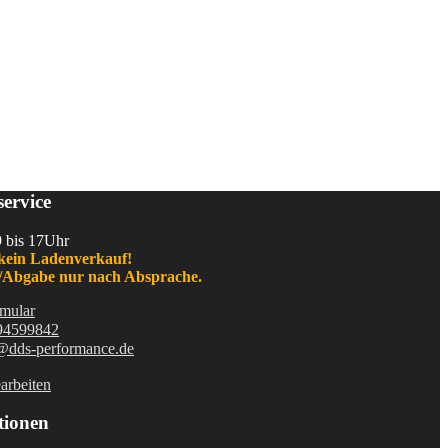
ervice
9 bis 17Uhr
kein Ladenverkauf!
Abgabe nur nach Absprache.
mular
94599842
@dds-performance.de
arbeiten
tionen