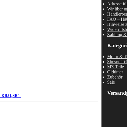
Adresse fü
Wir über u
Händlerber
FAQ – Häu
Hinweise z
Widerrufsb
Zahlung &
Kategor
Motor & Te
Simson Tei
MZ Teile
Oldtimer
Zubehör
Sale
Versand
- KR51,SR4-