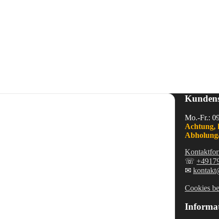
Kundens
Mo.-Fr.: 0
Achtung, 
Abholung/
Kontaktfor
☏
+4917
✉
kontakt
Cookies be
Informa