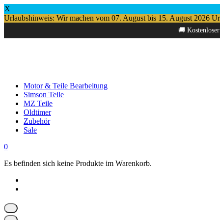
X
Urlaubshinweis: Wir machen vom 07. August bis 15. August 2026 Urlau
Springe
🚚 Kostenloser
zum
Inhalt
Motor & Teile Bearbeitung
Simson Teile
MZ Teile
Oldtimer
Zubehör
Sale
0
Es befinden sich keine Produkte im Warenkorb.