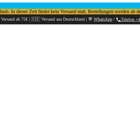
b. In dieser Zeit findet kein Versand statt. Bestellungen werden ab d
 Versand ab 75€ | 🇩🇪 Versand aus Deutschland | 💬
WhatsApp
/
Telefon +