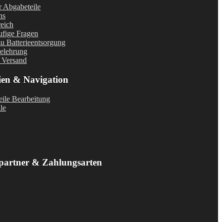
r Abgabeteile
ns
eich
fige Fragen
u Batterieentsorgung
elehrung
 Versand
ien & Navigation
ile Bearbeitung
le
partner & Zahlungsarten