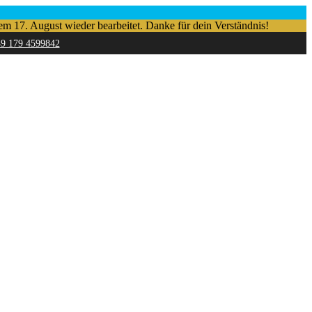
em 17. August wieder bearbeitet. Danke für dein Verständnis!
49 179 4599842