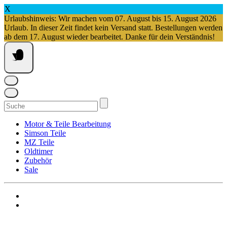
X
Urlaubshinweis: Wir machen vom 07. August bis 15. August 2026
Urlaub. In dieser Zeit findet kein Versand statt. Bestellungen werden
ab dem 17. August wieder bearbeitet. Danke für dein Verständnis!
Springe
zum
Inhalt
Suchen
nach:
Motor & Teile Bearbeitung
Simson Teile
MZ Teile
Oldtimer
Zubehör
Sale