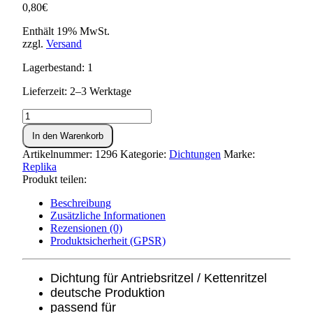
0,80
€
Enthält 19% MwSt.
zzgl.
Versand
Lagerbestand: 1
Lieferzeit: 2–3 Werktage
Dichtung
für
In den Warenkorb
Dichtkappe
S51,SR50,KR51/2
Artikelnummer:
1296
Kategorie:
Dichtungen
Marke:
Menge
Replika
Produkt teilen:
Beschreibung
Zusätzliche Informationen
Rezensionen (0)
Produktsicherheit (GPSR)
Dichtung für Antriebsritzel / Kettenritzel
deutsche Produktion
passend für