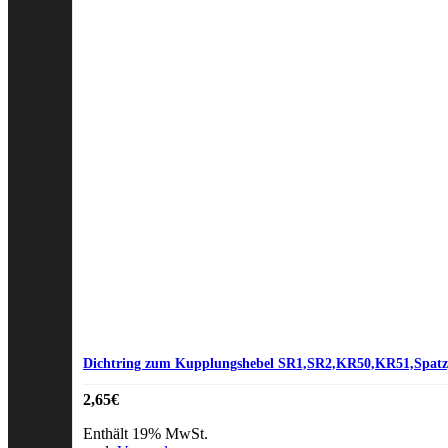
Dichtring zum Kupplungshebel SR1,SR2,KR50,KR51,Spatz
2,65
€
Enthält 19% MwSt.