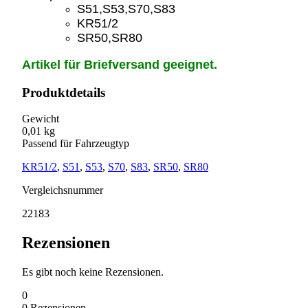
S51,S53,S70,S83
KR51/2
SR50,SR80
Artikel für Briefversand geeignet.
Produktdetails
Gewicht
0,01 kg
Passend für Fahrzeugtyp
KR51/2
,
S51
,
S53
,
S70
,
S83
,
SR50
,
SR80
Vergleichsnummer
22183
Rezensionen
Es gibt noch keine Rezensionen.
0
0
Rezensionen