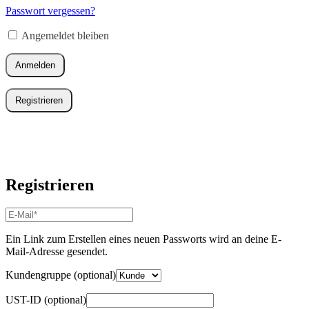
Adresse
*
Passwort vergessen?
Erforderlich
Angemeldet bleiben
Anmelden
Registrieren
Registrieren
E-
Mail-
Adresse
*
Ein Link zum Erstellen eines neuen Passworts wird an deine E-
Erforderlich
Mail-Adresse gesendet.
Kundengruppe
(optional)
UST-ID
(optional)