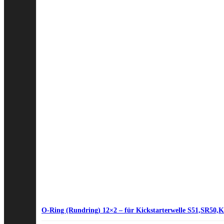
O-Ring (Rundring) 12×2 – für Kickstarterwelle S51,SR50,