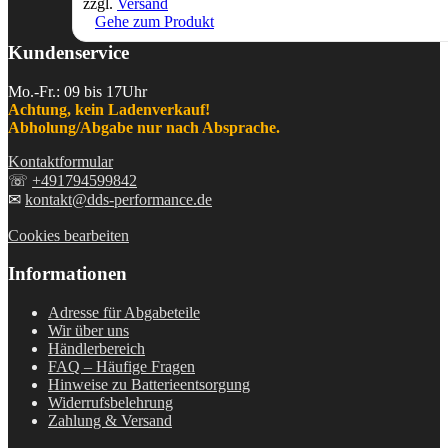
zzgl.
Versand
Gehe zum Produkt
Kundenservice
Mo.-Fr.: 09 bis 17Uhr
Achtung, kein Ladenverkauf!
Abholung/Abgabe nur nach Absprache.
Kontaktformular
☏
+491794599842
✉
kontakt@dds-performance.de
Cookies bearbeiten
Informationen
Adresse für Abgabeteile
Wir über uns
Händlerbereich
FAQ – Häufige Fragen
Hinweise zu Batterieentsorgung
Widerrufsbelehrung
Zahlung & Versand