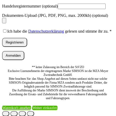
Handelsregisternummer
(optional)
Dokumenten-Upload (JPG, PDF, PNG, max. 2000kb)
(optional)
Ich habe die
Datenschutzerklärung
gelesen und stimme ihr zu.
*
Registrieren
Anmelden
** keine Zulassung im Bereich der StVZO
Exclusive Lizenznehmerin der eingetragenen Marke SIMSON ist die MZA Meyer
Zweiradtechnik GmbH.
Bitte beachten Sie: das Shop-Angebot auf diesen Seiten umfasst nicht nur solche
SIMSON-Originalersatzteile der Firma MZA sondern auch Produkte Dritter, die
lediglich passend für SIMSON-Zweiradfahrzeuge sind.
Die Aufführung der Marke SIMSON dient insoweit der Beschreibung und
Zuordnung der Ersatz- und Zubehörteile für die verwendbaren Fahrzeugmodelle
und Fahrzeugtypen.
Warenkorb ansehen
Weiter einkaufen