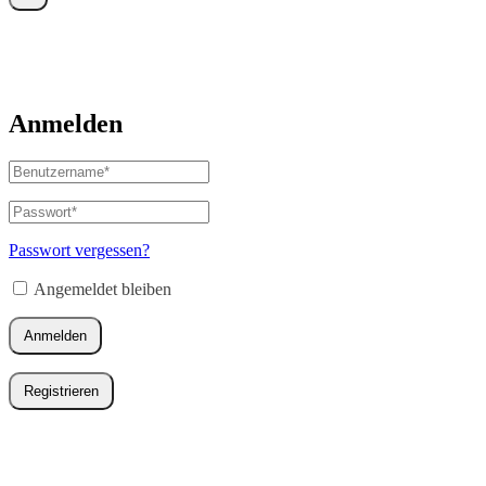
Anmelden
Benutzername
oder
E-
Passwort
*
Erforderlich
Mail-
Adresse
*
Passwort vergessen?
Erforderlich
Angemeldet bleiben
Anmelden
Registrieren