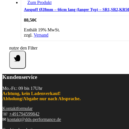
Zum Produkt
Auspuff Ø28mm – 66cm lang (langer Typ) – SR1,SR2,KR5
88,50
€
Enthält 19% MwSt.
zzgl.
Versand
nutze den Filter
Kundenservice
Mo.-Fr.: 09 bis 17Uhr
Achtung, kein Ladenverkauf!
Abholung/Abgabe nur nach Absprache.
Kontaktformular
☏
+491794599842
✉
kontakt@dds-performance.de