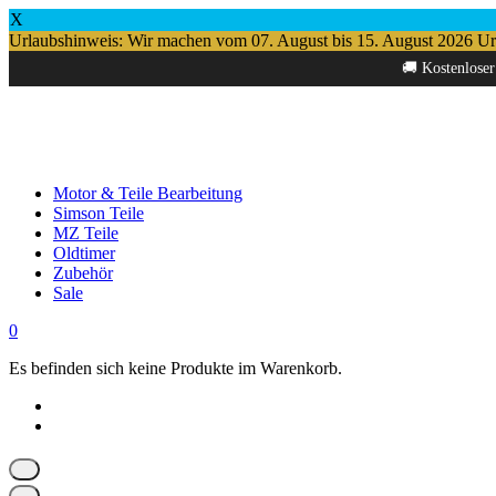
X
Urlaubshinweis: Wir machen vom 07. August bis 15. August 2026 Urlau
Springe
🚚 Kostenloser
zum
Inhalt
Motor & Teile Bearbeitung
Simson Teile
MZ Teile
Oldtimer
Zubehör
Sale
0
Es befinden sich keine Produkte im Warenkorb.