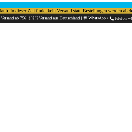
b. In dieser Zeit findet kein Versand statt. Bestellungen werden ab d
 Versand ab 75€ | 🇩🇪 Versand aus Deutschland | 💬
WhatsApp
/
Telefon +