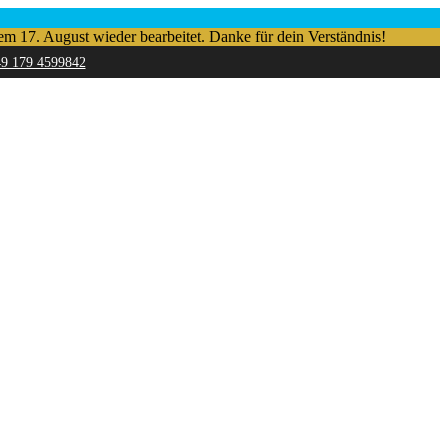
em 17. August wieder bearbeitet. Danke für dein Verständnis!
49 179 4599842