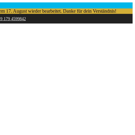
em 17. August wieder bearbeitet. Danke für dein Verständnis!
49 179 4599842