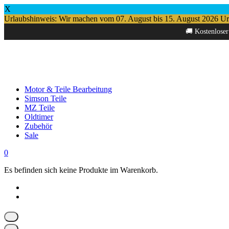
X
Urlaubshinweis: Wir machen vom 07. August bis 15. August 2026 Urlau
Springe
🚚 Kostenloser
zum
Inhalt
Motor & Teile Bearbeitung
Simson Teile
MZ Teile
Oldtimer
Zubehör
Sale
0
Es befinden sich keine Produkte im Warenkorb.