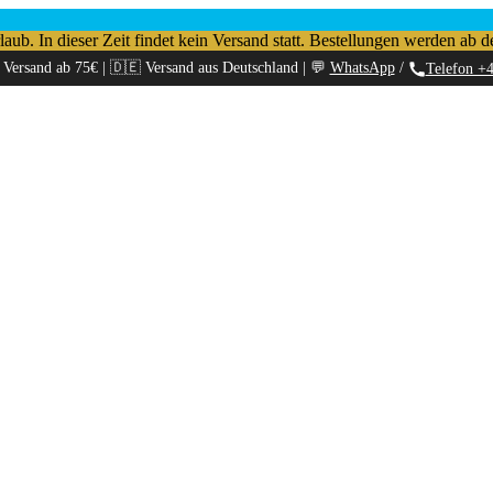
b. In dieser Zeit findet kein Versand statt. Bestellungen werden ab d
 Versand ab 75€ | 🇩🇪 Versand aus Deutschland | 💬
WhatsApp
/
Telefon +