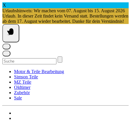
X
Urlaubshinweis: Wir machen vom 07. August bis 15. August 2026
Urlaub. In dieser Zeit findet kein Versand statt. Bestellungen werden
ab dem 17. August wieder bearbeitet. Danke für dein Verständnis!
Springe
zum
Inhalt
Suchen
nach:
Motor & Teile Bearbeitung
Simson Teile
MZ Teile
Oldtimer
Zubehör
Sale