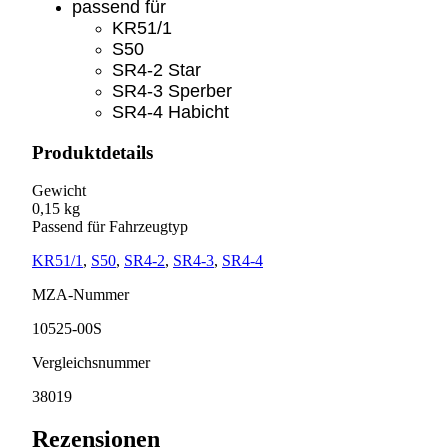
passend für
KR51/1
S50
SR4-2 Star
SR4-3 Sperber
SR4-4 Habicht
Produktdetails
Gewicht
0,15 kg
Passend für Fahrzeugtyp
KR51/1
,
S50
,
SR4-2
,
SR4-3
,
SR4-4
MZA-Nummer
10525-00S
Vergleichsnummer
38019
Rezensionen