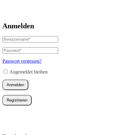
Anmelden
Benutzername
oder
E-
Passwort
*
Erforderlich
Mail-
Adresse
*
Passwort vergessen?
Erforderlich
Angemeldet bleiben
Anmelden
Registrieren