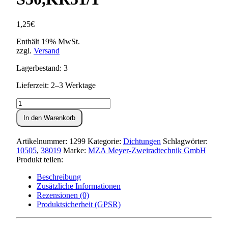
1,25
€
Enthält 19% MwSt.
zzgl.
Versand
Lagerbestand: 3
Lieferzeit: 2–3 Werktage
Dichtung
für
In den Warenkorb
Deckel
zum
Kupplungsdeckel
Artikelnummer:
1299
Kategorie:
Dichtungen
Schlagwörter:
S50,KR51/1
10505
,
38019
Marke:
MZA Meyer-Zweiradtechnik GmbH
Menge
Produkt teilen:
Beschreibung
Zusätzliche Informationen
Rezensionen (0)
Produktsicherheit (GPSR)