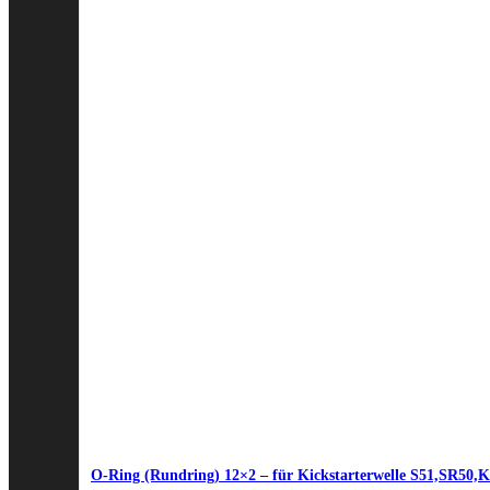
O-Ring (Rundring) 12×2 – für Kickstarterwelle S51,SR50,