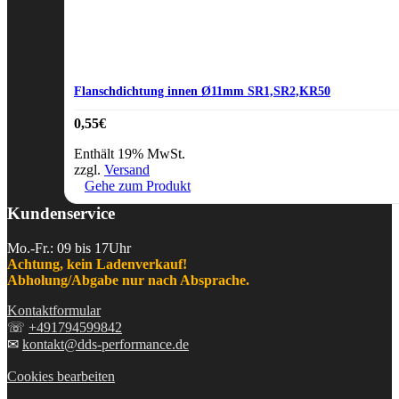
Flanschdichtung innen Ø11mm SR1,SR2,KR50
0,55
€
Enthält 19% MwSt.
zzgl.
Versand
Gehe zum Produkt
Kundenservice
Mo.-Fr.: 09 bis 17Uhr
Achtung, kein Ladenverkauf!
Abholung/Abgabe nur nach Absprache.
Kontaktformular
☏
+491794599842
✉
kontakt@dds-performance.de
Cookies bearbeiten