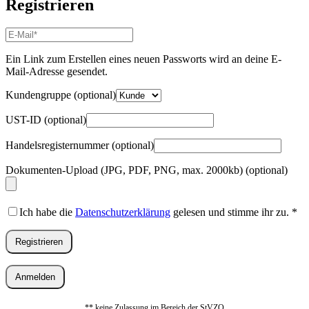
Registrieren
E-
Mail-
Adresse
*
Ein Link zum Erstellen eines neuen Passworts wird an deine E-
Erforderlich
Mail-Adresse gesendet.
Kundengruppe
(optional)
UST-ID
(optional)
Handelsregisternummer
(optional)
Dokumenten-Upload (JPG, PDF, PNG, max. 2000kb)
(optional)
Ich habe die
Datenschutzerklärung
gelesen und stimme ihr zu.
*
Registrieren
Anmelden
** keine Zulassung im Bereich der StVZO