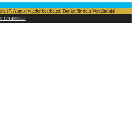
em 17. August wieder bearbeitet. Danke für dein Verständnis!
49 179 4599842