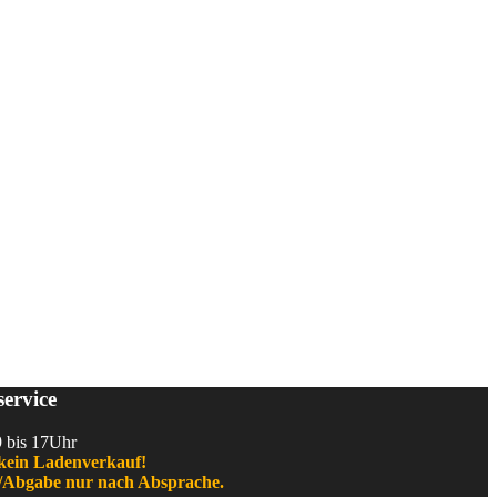
ervice
9 bis 17Uhr
kein Ladenverkauf!
Abgabe nur nach Absprache.