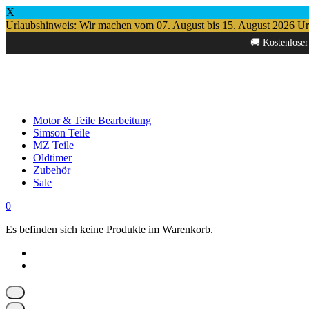
X
Urlaubshinweis: Wir machen vom 07. August bis 15. August 2026 Urlau
Springe
🚚 Kostenloser
zum
Inhalt
Motor & Teile Bearbeitung
Simson Teile
MZ Teile
Oldtimer
Zubehör
Sale
0
Es befinden sich keine Produkte im Warenkorb.