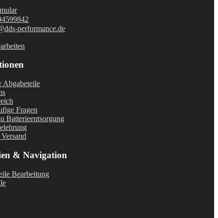
mular
94599842
@dds-performance.de
arbeiten
tionen
r Abgabeteile
ns
eich
fige Fragen
u Batterieentsorgung
elehrung
 Versand
ien & Navigation
ile Bearbeitung
le