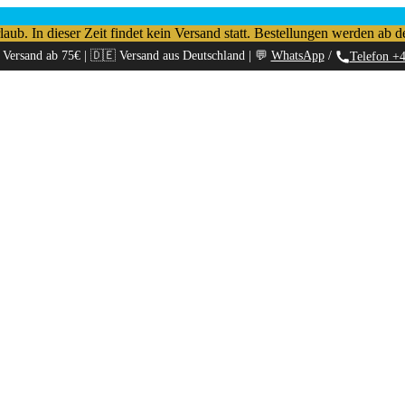
b. In dieser Zeit findet kein Versand statt. Bestellungen werden ab d
 Versand ab 75€ | 🇩🇪 Versand aus Deutschland | 💬
WhatsApp
/
Telefon +