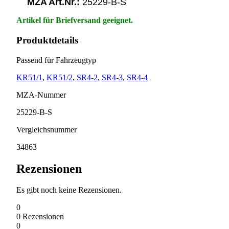
MZA Art.Nr.:
25229-B-S
Artikel für Briefversand geeignet.
Produktdetails
Passend für Fahrzeugtyp
KR51/1
,
KR51/2
,
SR4-2
,
SR4-3
,
SR4-4
MZA-Nummer
25229-B-S
Vergleichsnummer
34863
Rezensionen
Es gibt noch keine Rezensionen.
0
0
Rezensionen
0