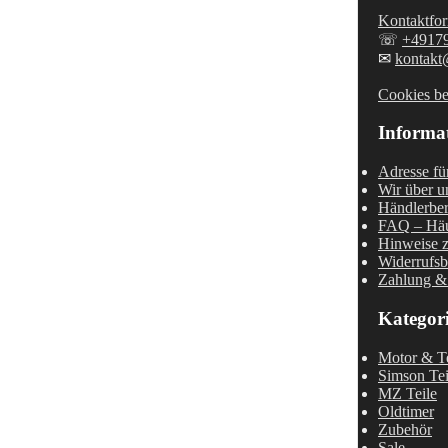
Kontaktfor
☏
+4917
✉
kontakt
Cookies be
Informa
Adresse fü
Wir über u
Händlerber
FAQ – Häu
Hinweise z
Widerrufsb
Zahlung &
Kategor
Motor & Te
Simson Tei
MZ Teile
Oldtimer
Zubehör
Sale