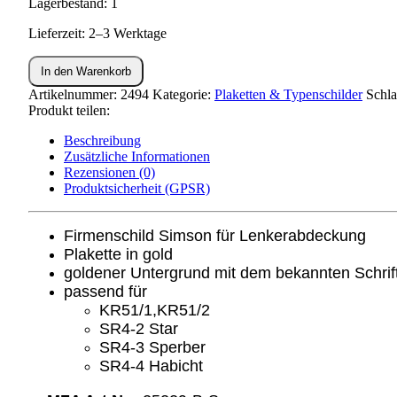
Lagerbestand: 1
Lieferzeit: 2–3 Werktage
Warenzeichenplakette
In den Warenkorb
gold
für
Artikelnummer:
2494
Kategorie:
Plaketten & Typenschilder
Schla
Lenkerabdeckung
Produkt teilen:
KR51,SR4-
Beschreibung
Menge
Zusätzliche Informationen
Rezensionen (0)
Produktsicherheit (GPSR)
Firmenschild Simson für Lenkerabdeckung
Plakette in gold
goldener Untergrund mit dem bekannten Schrif
passend für
KR51/1,KR51/2
SR4-2 Star
SR4-3 Sperber
SR4-4 Habicht