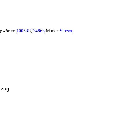
gwörter:
10058E
,
34863
Marke:
Simson
tzug