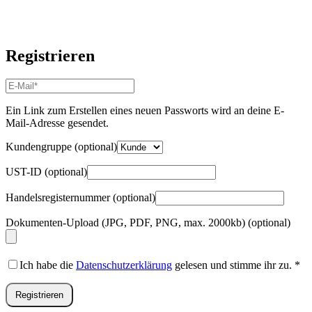
Registrieren
E-
Mail-
Adresse
*
Ein Link zum Erstellen eines neuen Passworts wird an deine E-
Erforderlich
Mail-Adresse gesendet.
Kundengruppe
(optional)
UST-ID
(optional)
Handelsregisternummer
(optional)
Dokumenten-Upload (JPG, PDF, PNG, max. 2000kb)
(optional)
Ich habe die
Datenschutzerklärung
gelesen und stimme ihr zu.
*
Registrieren