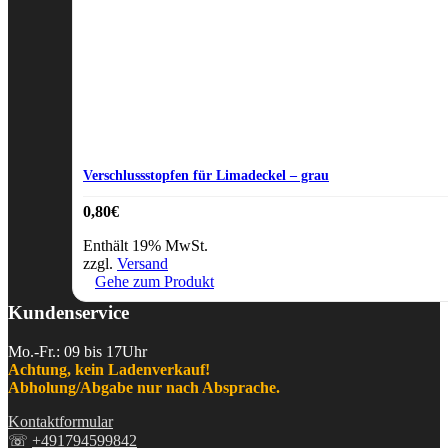
Verschlussstopfen für Limadeckel – grau
0,80
€
Enthält 19% MwSt.
zzgl.
Versand
Gehe zum Produkt
Kundenservice
Mo.-Fr.: 09 bis 17Uhr
Achtung, kein Ladenverkauf!
Abholung/Abgabe nur nach Absprache.
Kontaktformular
☏
+491794599842