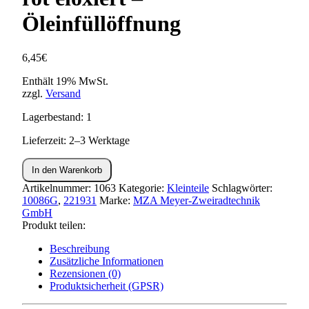
Öleinfüllöffnung
6,45
€
Enthält 19% MwSt.
zzgl.
Versand
Lagerbestand: 1
Lieferzeit: 2–3 Werktage
Verschlußschraube
In den Warenkorb
-
Alu
Artikelnummer:
1063
Kategorie:
Kleinteile
Schlagwörter:
rot
10086G
,
221931
Marke:
MZA Meyer-Zweiradtechnik
eloxiert
GmbH
-
Produkt teilen:
Öleinfüllöffnung
Beschreibung
Menge
Zusätzliche Informationen
Rezensionen (0)
Produktsicherheit (GPSR)