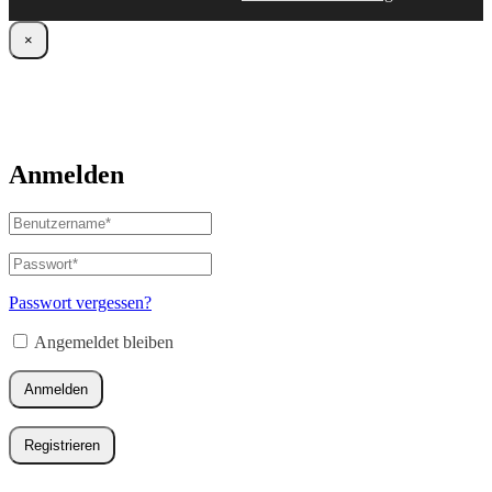
×
Anmelden
Benutzername
oder
E-
Passwort
*
Erforderlich
Mail-
Adresse
*
Passwort vergessen?
Erforderlich
Angemeldet bleiben
Anmelden
Registrieren