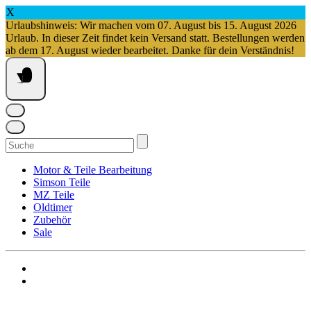
X
Urlaubshinweis: Wir machen vom 07. August bis 15. August 2026
Urlaub. In dieser Zeit findet kein Versand statt. Bestellungen werden
ab dem 17. August wieder bearbeitet. Danke für dein Verständnis!
Springe
zum
Inhalt
Suchen
nach:
Motor & Teile Bearbeitung
Simson Teile
MZ Teile
Oldtimer
Zubehör
Sale