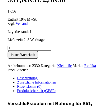
1,05
€
Enthält 19% MwSt.
zzgl.
Versand
Lagerbestand: 1
Lieferzeit: 2–3 Werktage
Verschlußstopfen
mit
In den Warenkorb
Bohrung
-
Simson
Artikelnummer:
2330
Kategorie:
Kleinteile
Marke:
Replika
S51,KR51/2,SR50
Produkt teilen:
Menge
Beschreibung
Zusätzliche Informationen
Rezensionen (0)
Produktsicherheit (GPSR)
Verschlußstopfen mit Bohrung für S51,