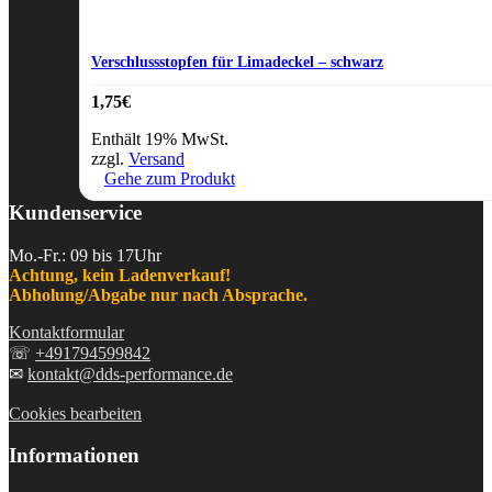
Verschlussstopfen für Limadeckel – schwarz
1,75
€
Enthält 19% MwSt.
zzgl.
Versand
Gehe zum Produkt
Kundenservice
Mo.-Fr.: 09 bis 17Uhr
Achtung, kein Ladenverkauf!
Abholung/Abgabe nur nach Absprache.
Kontaktformular
☏
+491794599842
✉
kontakt@dds-performance.de
Cookies bearbeiten
Informationen