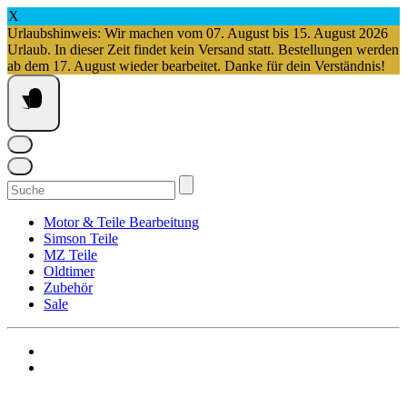
X
Urlaubshinweis: Wir machen vom 07. August bis 15. August 2026
Urlaub. In dieser Zeit findet kein Versand statt. Bestellungen werden
ab dem 17. August wieder bearbeitet. Danke für dein Verständnis!
Springe
zum
Inhalt
Suchen
nach:
Motor & Teile Bearbeitung
Simson Teile
MZ Teile
Oldtimer
Zubehör
Sale