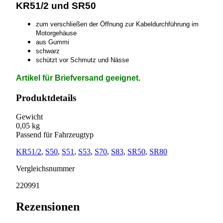
KR51/2 und SR50
zum verschließen der Öffnung zur Kabeldurchführung im
Motorgehäuse
aus Gummi
schwarz
schützt vor Schmutz und Nässe
Artikel für Briefversand geeignet.
Produktdetails
Gewicht
0,05 kg
Passend für Fahrzeugtyp
KR51/2
,
S50
,
S51
,
S53
,
S70
,
S83
,
SR50
,
SR80
Vergleichsnummer
220991
Rezensionen