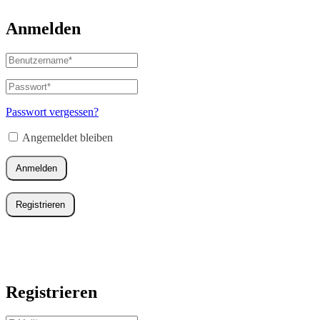
Anmelden
Benutzername
oder
E-
Passwort
*
Erforderlich
Mail-
Adresse
*
Passwort vergessen?
Erforderlich
Angemeldet bleiben
Anmelden
Registrieren
Registrieren