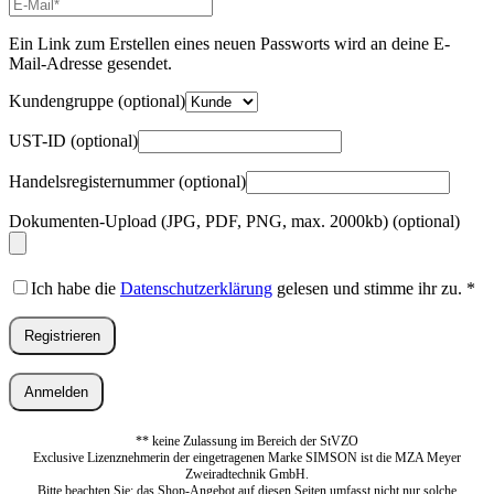
E-
Mail-
Adresse
*
Ein Link zum Erstellen eines neuen Passworts wird an deine E-
Erforderlich
Mail-Adresse gesendet.
Kundengruppe
(optional)
UST-ID
(optional)
Handelsregisternummer
(optional)
Dokumenten-Upload (JPG, PDF, PNG, max. 2000kb)
(optional)
Ich habe die
Datenschutzerklärung
gelesen und stimme ihr zu.
*
Registrieren
Anmelden
** keine Zulassung im Bereich der StVZO
Exclusive Lizenznehmerin der eingetragenen Marke SIMSON ist die MZA Meyer
Zweiradtechnik GmbH.
Bitte beachten Sie: das Shop-Angebot auf diesen Seiten umfasst nicht nur solche