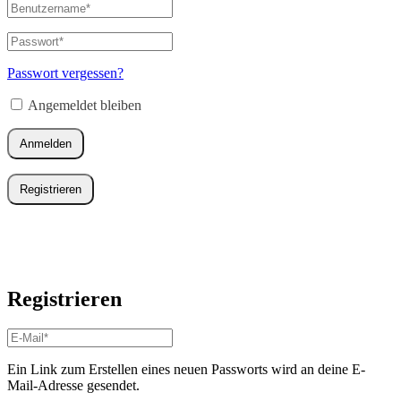
Benutzername
oder
E-
Passwort
*
Erforderlich
Mail-
Adresse
*
Passwort vergessen?
Erforderlich
Angemeldet bleiben
Anmelden
Registrieren
Registrieren
E-
Mail-
Adresse
*
Ein Link zum Erstellen eines neuen Passworts wird an deine E-
Erforderlich
Mail-Adresse gesendet.