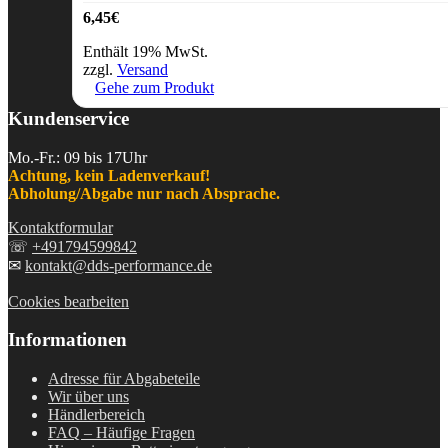
6,45
€
Enthält 19% MwSt.
zzgl.
Versand
Gehe zum Produkt
Kundenservice
Mo.-Fr.: 09 bis 17Uhr
Achtung, kein Ladenverkauf!
Abholung/Abgabe nur nach Absprache.
Kontaktformular
☏
+491794599842
✉
kontakt@dds-performance.de
Cookies bearbeiten
Informationen
Adresse für Abgabeteile
Wir über uns
Händlerbereich
FAQ – Häufige Fragen