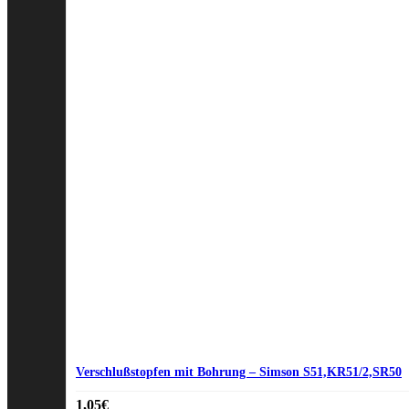
Verschlußstopfen mit Bohrung – Simson S51,KR51/2,SR50
1,05
€