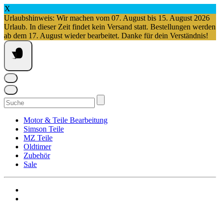
X
Urlaubshinweis: Wir machen vom 07. August bis 15. August 2026
Urlaub. In dieser Zeit findet kein Versand statt. Bestellungen werden
ab dem 17. August wieder bearbeitet. Danke für dein Verständnis!
Springe
zum
Inhalt
Suchen
nach:
Motor & Teile Bearbeitung
Simson Teile
MZ Teile
Oldtimer
Zubehör
Sale