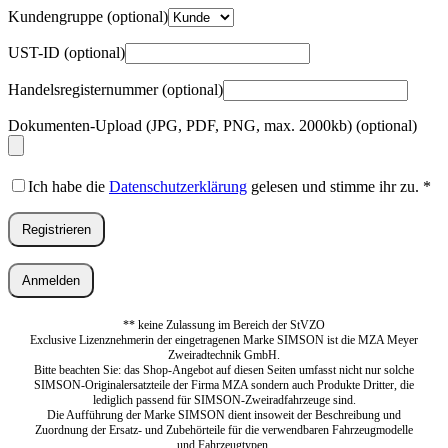
Kundengruppe
(optional)
UST-ID
(optional)
Handelsregisternummer
(optional)
Dokumenten-Upload (JPG, PDF, PNG, max. 2000kb)
(optional)
Ich habe die
Datenschutzerklärung
gelesen und stimme ihr zu.
*
Registrieren
Anmelden
** keine Zulassung im Bereich der StVZO
Exclusive Lizenznehmerin der eingetragenen Marke SIMSON ist die MZA Meyer
Zweiradtechnik GmbH.
Bitte beachten Sie: das Shop-Angebot auf diesen Seiten umfasst nicht nur solche
SIMSON-Originalersatzteile der Firma MZA sondern auch Produkte Dritter, die
lediglich passend für SIMSON-Zweiradfahrzeuge sind.
Die Aufführung der Marke SIMSON dient insoweit der Beschreibung und
Zuordnung der Ersatz- und Zubehörteile für die verwendbaren Fahrzeugmodelle
und Fahrzeugtypen.