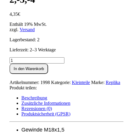
4,35
€
Enthält 19% MwSt.
zzgl.
Versand
Lagerbestand: 2
Lieferzeit: 2–3 Werktage
Ölablaßschraube
mit
In den Warenkorb
Magnet
S50,KR51/1,SR4-
2,-3,-4
Artikelnummer:
1998
Kategorie:
Kleinteile
Marke:
Replika
Menge
Produkt teilen:
Beschreibung
Zusätzliche Informationen
Rezensionen (0)
Produktsicherheit (GPSR)
Gewinde M18x1,5