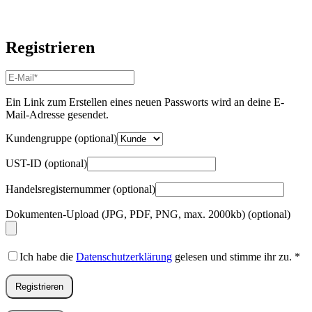
Registrieren
E-
Mail-
Adresse
*
Ein Link zum Erstellen eines neuen Passworts wird an deine E-
Erforderlich
Mail-Adresse gesendet.
Kundengruppe
(optional)
UST-ID
(optional)
Handelsregisternummer
(optional)
Dokumenten-Upload (JPG, PDF, PNG, max. 2000kb)
(optional)
Ich habe die
Datenschutzerklärung
gelesen und stimme ihr zu.
*
Registrieren