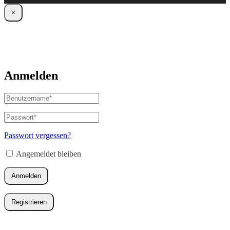
×
Anmelden
Benutzername
oder
E-
Passwort
*
Erforderlich
Mail-
Adresse
*
Passwort vergessen?
Erforderlich
Angemeldet bleiben
Anmelden
Registrieren