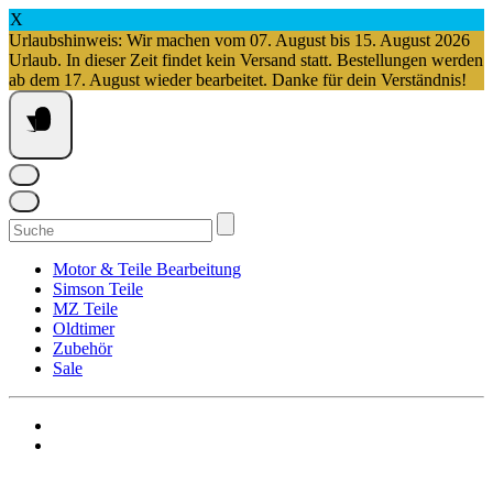
X
Urlaubshinweis: Wir machen vom 07. August bis 15. August 2026
Urlaub. In dieser Zeit findet kein Versand statt. Bestellungen werden
ab dem 17. August wieder bearbeitet. Danke für dein Verständnis!
Springe
zum
Inhalt
Suchen
nach:
Motor & Teile Bearbeitung
Simson Teile
MZ Teile
Oldtimer
Zubehör
Sale