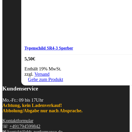
Typenschild SR4-3 Sperber
5,50
€
Enthält 19% MwSt.
zzgl.
Versand
Gehe zum Produkt
Kundenservice
Mo.-Fr.: 09 bis 17Uhr
Achtung, kein Ladenverkauf!
Abholung/Abgabe nur nach Absprache.
Kontaktformular
☏
+491794599842
✉
kontakt@dds-performance.de