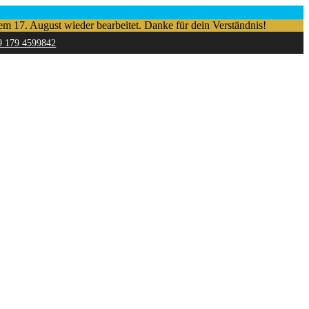
em 17. August wieder bearbeitet. Danke für dein Verständnis!
9 179 4599842