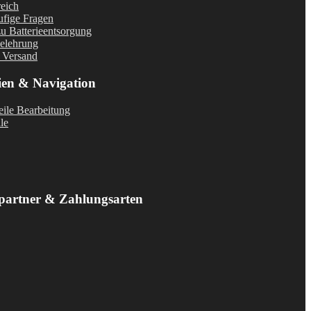
eich
fige Fragen
u Batterieentsorgung
elehrung
 Versand
ien & Navigation
ile Bearbeitung
le
partner & Zahlungsarten