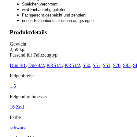
Speichen verchromt
wird Einbaufertig geliefert
Fachgerecht gespeicht und zentriert
neues Felgenband ist schon aufgezogen
Produktdetails
Gewicht
2,59 kg
Passend für Fahrzeugtyp
Duo 4/1
,
Duo 4/2
,
KR51/1
,
KR51/2
,
S50
,
S51
,
S53
,
S70
,
S83
,
S
Felgenbreite
1,5
Felgendurchmesser
16 Zoll
Farbe
schwarz