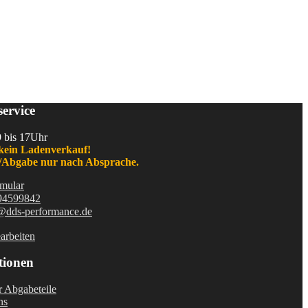
ervice
9 bis 17Uhr
kein Ladenverkauf!
Abgabe nur nach Absprache.
mular
94599842
@dds-performance.de
arbeiten
tionen
r Abgabeteile
ns