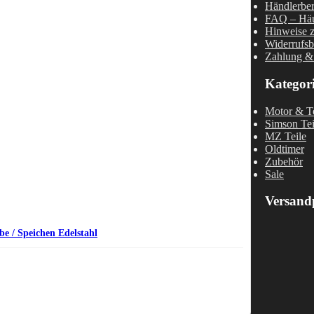
Händlerber
FAQ – Häu
Hinweise z
Widerrufsb
Zahlung &
Kategor
Motor & Te
Simson Tei
MZ Teile
Oldtimer
Zubehör
Sale
Versand
e / Speichen Edelstahl