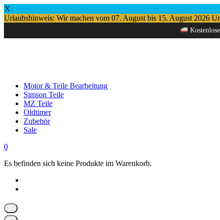
X
Urlaubshinweis: Wir machen vom 07. August bis 15. August 2026 Urlau
Springe
Kostenlose
zum
Inhalt
Motor & Teile Bearbeitung
Simson Teile
MZ Teile
Oldtimer
Zubehör
Sale
0
Es befinden sich keine Produkte im Warenkorb.