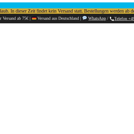
b. In dieser Zeit findet kein Versand statt. Bestellungen werden ab d
r Versand ab 75€ |
Versand aus Deutschland |
WhatsApp
/
Telefon +4