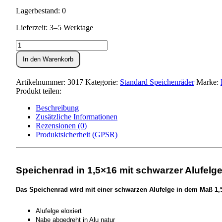
Lagerbestand: 0
Lieferzeit: 3–5 Werktage
Speichenrad
1,5x16
In den Warenkorb
SCHWARZ
/
Nabe
Artikelnummer:
3017
Kategorie:
Standard Speichenräder
Marke:
abgedreht
Produkt teilen:
-
Tuning-
Beschreibung
Radnabe
Zusätzliche Informationen
/
Rezensionen (0)
Speichen
Produktsicherheit (GPSR)
verchromt
Menge
Speichenrad in 1,5×16 mit schwarzer Alufel
Das Speichenrad wird mit einer schwarzen Alufelge in dem Maß 1,5
Alufelge eloxiert
Nabe abgedreht in Alu natur