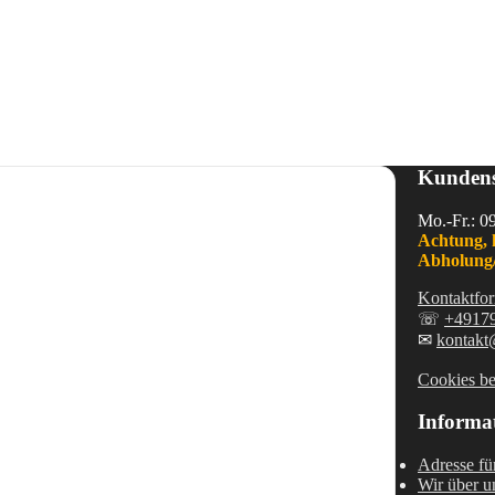
Kundens
Mo.-Fr.: 0
Achtung, 
Abholung/
Kontaktfor
☏
+4917
✉
kontakt
Cookies be
Informa
Adresse fü
Wir über u