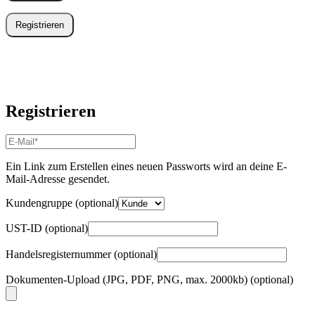
Registrieren
Registrieren
E-
Mail-
Adresse
*
Ein Link zum Erstellen eines neuen Passworts wird an deine E-
Erforderlich
Mail-Adresse gesendet.
Kundengruppe
(optional)
UST-ID
(optional)
Handelsregisternummer
(optional)
Dokumenten-Upload (JPG, PDF, PNG, max. 2000kb)
(optional)