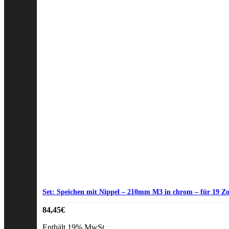
Set: Speichen mit Nippel – 210mm M3 in chrom – für 19 Zo
84,45
€
Enthält 19% MwSt.