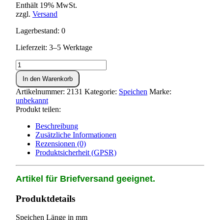
Enthält 19% MwSt.
zzgl.
Versand
Lagerbestand: 0
Lieferzeit: 3–5 Werktage
Speiche
M3
In den Warenkorb
x
221mm
Artikelnummer:
2131
Kategorie:
Speichen
Marke:
chrom
unbekannt
Menge
Produkt teilen:
Beschreibung
Zusätzliche Informationen
Rezensionen (0)
Produktsicherheit (GPSR)
Artikel für Briefversand geeignet.
Produktdetails
Speichen Länge in mm