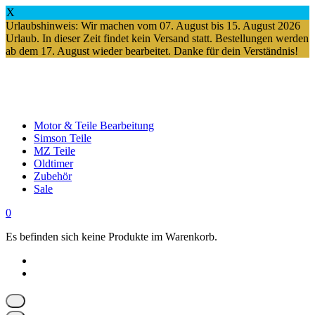
X
Urlaubshinweis: Wir machen vom 07. August bis 15. August 2026
Urlaub. In dieser Zeit findet kein Versand statt. Bestellungen werden
ab dem 17. August wieder bearbeitet. Danke für dein Verständnis!
Springe
zum
Inhalt
Motor & Teile Bearbeitung
Simson Teile
MZ Teile
Oldtimer
Zubehör
Sale
0
Es befinden sich keine Produkte im Warenkorb.