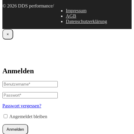
© 2026 DDS performance
/
Impressum
AGB
Datenschutzerklärung
×
Anmelden
Benutzername
oder
E-
Passwort
*
Erforderlich
Mail-
Adresse
*
Passwort vergessen?
Erforderlich
Angemeldet bleiben
Anmelden