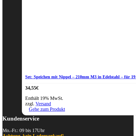
Set: Speichen mit Nippel – 210mm M3 in Edelstahl – für 19
34,55
€
Enthält 19% MwSt.
zzgl.
Versand
Gehe zum Produkt
Kundenservice
Mo.-Fr.: 09 bis 17Uhr
Achtung, kein Ladenverkauf!