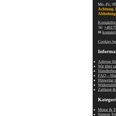
Mo.-Fr.: 0
Achtung, 
Abholung/
Kontaktfor
☏
+4917
✉
kontakt
Cookies be
Informa
Adresse fü
Wir über u
Händlerber
FAQ – Häu
Hinweise z
Widerrufsb
Zahlung &
Kategor
Motor & Te
Simson Tei