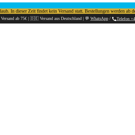
b. In dieser Zeit findet kein Versand statt. Bestellungen werden ab d
 Versand ab 75€ | 🇩🇪 Versand aus Deutschland | 💬
WhatsApp
/
Telefon +