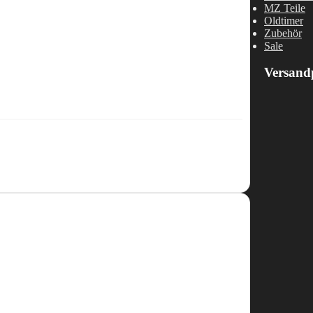
MZ Teile
Oldtimer
Zubehör
Sale
Versand