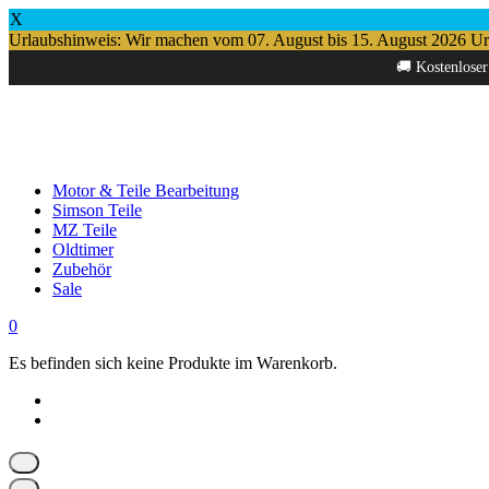
X
Urlaubshinweis: Wir machen vom 07. August bis 15. August 2026 Urlau
Springe
🚚 Kostenloser
zum
Inhalt
Motor & Teile Bearbeitung
Simson Teile
MZ Teile
Oldtimer
Zubehör
Sale
0
Es befinden sich keine Produkte im Warenkorb.