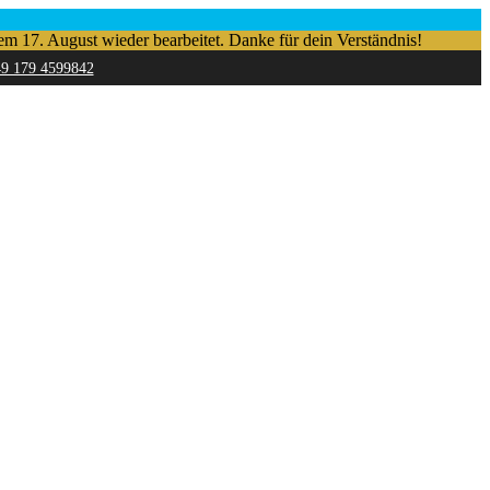
em 17. August wieder bearbeitet. Danke für dein Verständnis!
49 179 4599842