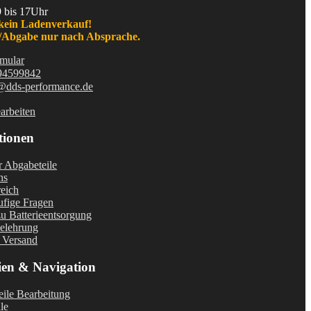
9 bis 17Uhr
kein Ladenverkauf!
Abgabe nur nach Absprache.
mular
94599842
@dds-performance.de
arbeiten
tionen
r Abgabeteile
ns
eich
fige Fragen
u Batterieentsorgung
elehrung
 Versand
ien & Navigation
ile Bearbeitung
le