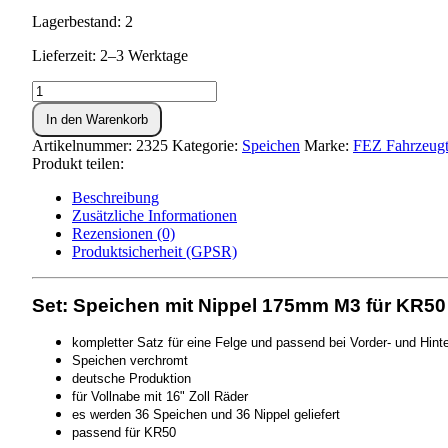
Lagerbestand: 2
Lieferzeit: 2–3 Werktage
Set:
Speichen
In den Warenkorb
mit
Nippel
Artikelnummer:
2325
Kategorie:
Speichen
Marke:
FEZ Fahrzeug
-
Produkt teilen:
175mm
M3
Beschreibung
in
Zusätzliche Informationen
Chrom
Rezensionen (0)
-
Produktsicherheit (GPSR)
KR50
(deutsche
Set: Speichen mit Nippel 175mm M3 für KR50
Produktion)
Menge
kompletter Satz für eine Felge und passend bei
Vorder- und Hint
Speichen verchromt
deutsche Produktion
für Vollnabe mit 16" Zoll Räder
es werden 36 Speichen und 36 Nippel geliefert
passend für KR50