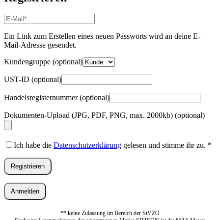
E-
Mail-
Adresse
*
Ein Link zum Erstellen eines neuen Passworts wird an deine E-
Erforderlich
Mail-Adresse gesendet.
Kundengruppe
(optional)
UST-ID
(optional)
Handelsregisternummer
(optional)
Dokumenten-Upload (JPG, PDF, PNG, max. 2000kb)
(optional)
Ich habe die
Datenschutzerklärung
gelesen und stimme ihr zu.
*
Registrieren
Anmelden
** keine Zulassung im Bereich der StVZO