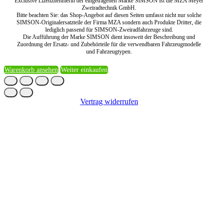
Exclusive Lizenznehmerin der eingetragenen Marke SIMSON ist die MZA Meyer
Zweiradtechnik GmbH.
Bitte beachten Sie: das Shop-Angebot auf diesen Seiten umfasst nicht nur solche
SIMSON-Originalersatzteile der Firma MZA sondern auch Produkte Dritter, die
lediglich passend für SIMSON-Zweiradfahrzeuge sind.
Die Aufführung der Marke SIMSON dient insoweit der Beschreibung und
Zuordnung der Ersatz- und Zubehörteile für die verwendbaren Fahrzeugmodelle
und Fahrzeugtypen.
Warenkorb ansehen
Weiter einkaufen
Vertrag widerrufen