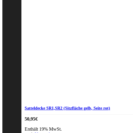
Satteldecke SR1,SR2 (Sitzfläche gelb, Seite rot)
50,95
€
Enthält 19% MwSt.