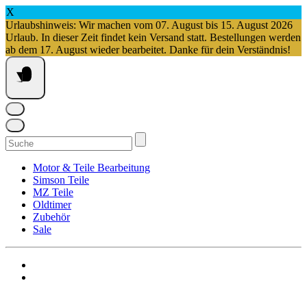
X
Urlaubshinweis: Wir machen vom 07. August bis 15. August 2026
Urlaub. In dieser Zeit findet kein Versand statt. Bestellungen werden
ab dem 17. August wieder bearbeitet. Danke für dein Verständnis!
Springe
zum
Inhalt
Suchen
nach:
Motor & Teile Bearbeitung
Simson Teile
MZ Teile
Oldtimer
Zubehör
Sale