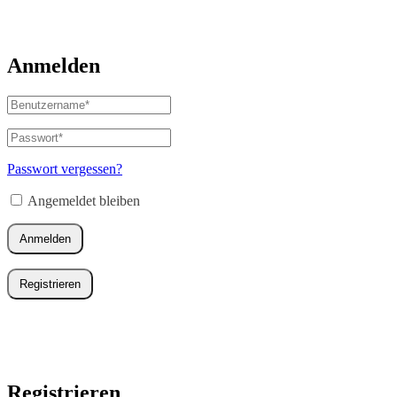
Anmelden
Benutzername
oder
E-
Passwort
*
Erforderlich
Mail-
Adresse
*
Passwort vergessen?
Erforderlich
Angemeldet bleiben
Anmelden
Registrieren
Registrieren