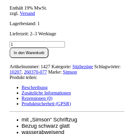
Enthält 19% MwSt.
zzgl.
Versand
Lagerbestand: 1
Lieferzeit: 2–3 Werktage
Sitzbezug
schwarz
In den Warenkorb
glatt
S51,KR51/2
Menge
Artikelnummer:
1427
Kategorie:
Sitzbezüge
Schlagwörter:
10207
,
260370-077
Marke:
Simson
Produkt teilen:
Beschreibung
Zusätzliche Informationen
Rezensionen (0)
Produktsicherheit (GPSR)
mit „Simson“ Schriftzug
Bezug schwarz glatt
wasserabweisend