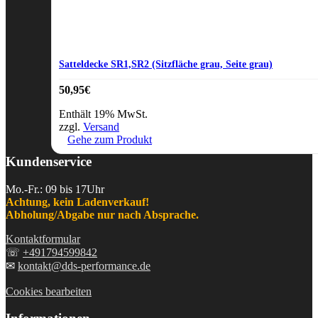
Satteldecke SR1,SR2 (Sitzfläche grau, Seite grau)
50,95
€
Enthält 19% MwSt.
zzgl.
Versand
Gehe zum Produkt
Kundenservice
Mo.-Fr.: 09 bis 17Uhr
Achtung, kein Ladenverkauf!
Abholung/Abgabe nur nach Absprache.
Kontaktformular
☏
+491794599842
✉
kontakt@dds-performance.de
Cookies bearbeiten