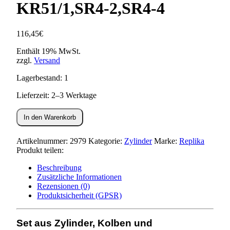
KR51/1,SR4-2,SR4-4
116,45
€
Enthält 19% MwSt.
zzgl.
Versand
Lagerbestand: 1
Lieferzeit: 2–3 Werktage
Set:
In den Warenkorb
Zylinder
+
Kolben
Artikelnummer:
2979
Kategorie:
Zylinder
Marke:
Replika
+
Produkt teilen:
Zylinderkopf
-
Beschreibung
63ccm
Zusätzliche Informationen
-
Rezensionen (0)
KR51/1,SR4-
Produktsicherheit (GPSR)
2,SR4-
4
Set aus Zylinder, Kolben und
Menge