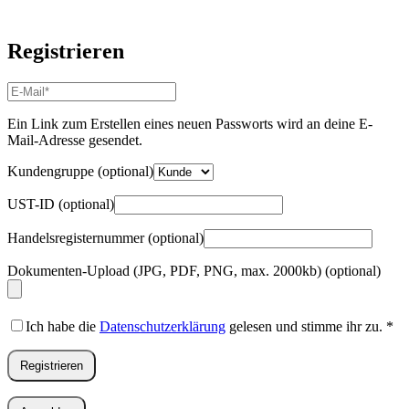
Registrieren
E-
Mail-
Adresse
*
Ein Link zum Erstellen eines neuen Passworts wird an deine E-
Erforderlich
Mail-Adresse gesendet.
Kundengruppe
(optional)
UST-ID
(optional)
Handelsregisternummer
(optional)
Dokumenten-Upload (JPG, PDF, PNG, max. 2000kb)
(optional)
Ich habe die
Datenschutzerklärung
gelesen und stimme ihr zu.
*
Registrieren