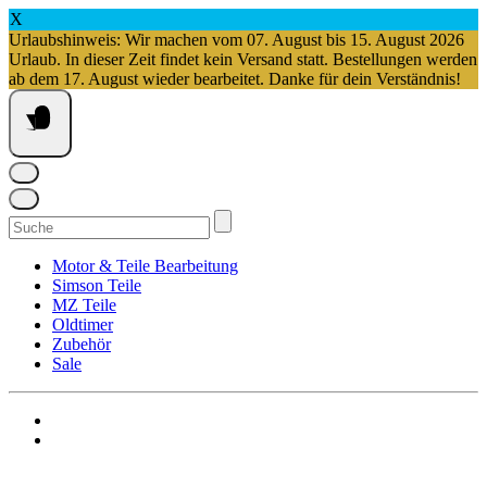
X
Urlaubshinweis: Wir machen vom 07. August bis 15. August 2026
Urlaub. In dieser Zeit findet kein Versand statt. Bestellungen werden
ab dem 17. August wieder bearbeitet. Danke für dein Verständnis!
Springe
zum
Inhalt
Suchen
nach:
Motor & Teile Bearbeitung
Simson Teile
MZ Teile
Oldtimer
Zubehör
Sale