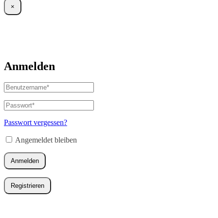
×
Anmelden
Benutzername
oder
E-
Passwort
*
Erforderlich
Mail-
Adresse
*
Passwort vergessen?
Erforderlich
Angemeldet bleiben
Anmelden
Registrieren