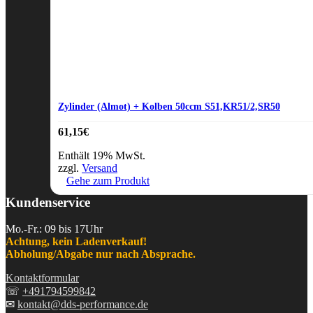
Zylinder (Almot) + Kolben 50ccm S51,KR51/2,SR50
61,15
€
Enthält 19% MwSt.
zzgl.
Versand
Gehe zum Produkt
Kundenservice
Mo.-Fr.: 09 bis 17Uhr
Achtung, kein Ladenverkauf!
Abholung/Abgabe nur nach Absprache.
Kontaktformular
☏
+491794599842
✉
kontakt@dds-performance.de