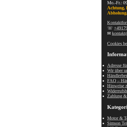
Mo.-Fr.: 0
Achtung, 
Abholung/
Kontaktfor
☏
+4917
✉
kontakt
Cookies be
Informa
Adresse fü
Wir über u
Händlerber
FAQ – Häu
Hinweise z
Widerrufsb
Zahlung &
Kategor
Motor & Te
Simson Tei