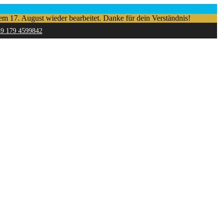
em 17. August wieder bearbeitet. Danke für dein Verständnis!
49 179 4599842