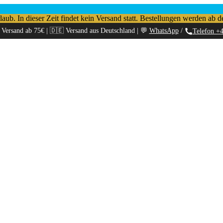
b. In dieser Zeit findet kein Versand statt. Bestellungen werden ab d
 Versand ab 75€ | 🇩🇪 Versand aus Deutschland | 💬
WhatsApp
/
Telefon +