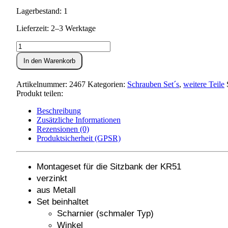
Lagerbestand: 1
Lieferzeit: 2–3 Werktage
Set:
Sitzbankbefestigung
In den Warenkorb
(Scharnier
-
schmaler
Artikelnummer:
2467
Kategorien:
Schrauben Set´s
,
weitere Teile
Typ)
Produkt teilen:
-
KR51
Beschreibung
Menge
Zusätzliche Informationen
Rezensionen (0)
Produktsicherheit (GPSR)
Montageset für die Sitzbank der KR51
verzinkt
aus Metall
Set beinhaltet
Scharnier (schmaler Typ)
Winkel