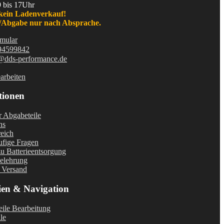
9 bis 17Uhr
kein Ladenverkauf!
Abgabe nur nach Absprache.
mular
94599842
@dds-performance.de
arbeiten
tionen
r Abgabeteile
ns
eich
fige Fragen
u Batterieentsorgung
elehrung
 Versand
ien & Navigation
ile Bearbeitung
le