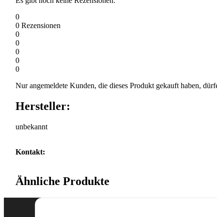
Es gibt noch keine Rezensionen.
0
0
Rezensionen
0
0
0
0
0
Nur angemeldete Kunden, die dieses Produkt gekauft haben, dürf
Hersteller:
unbekannt
Kontakt:
Ähnliche Produkte