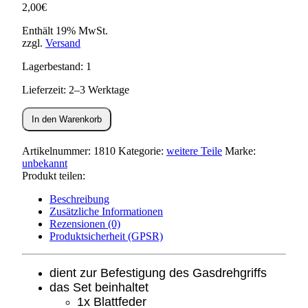
2,00
€
Enthält 19% MwSt.
zzgl.
Versand
Lagerbestand: 1
Lieferzeit: 2–3 Werktage
Set:
In den Warenkorb
Befestigungsteile
für
Gasdrehgriff
Artikelnummer:
1810
Kategorie:
weitere Teile
Marke:
S50,S51,SR50
unbekannt
Menge
Produkt teilen:
Beschreibung
Zusätzliche Informationen
Rezensionen (0)
Produktsicherheit (GPSR)
dient zur Befestigung des Gasdrehgriffs
das Set beinhaltet
1x Blattfeder