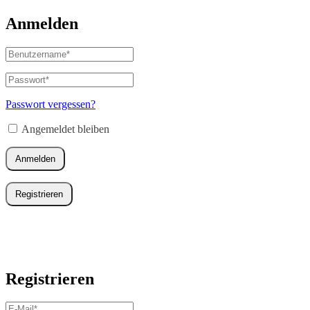
Anmelden
Benutzername
oder
E-
Passwort
*
Erforderlich
Mail-
Adresse
*
Passwort vergessen?
Erforderlich
Angemeldet bleiben
Anmelden
Registrieren
Registrieren
E-