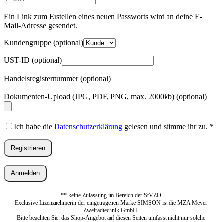
Mail-
Adresse
*
Ein Link zum Erstellen eines neuen Passworts wird an deine E-
Erforderlich
Mail-Adresse gesendet.
Kundengruppe
(optional)
UST-ID
(optional)
Handelsregisternummer
(optional)
Dokumenten-Upload (JPG, PDF, PNG, max. 2000kb)
(optional)
Ich habe die
Datenschutzerklärung
gelesen und stimme ihr zu.
*
Registrieren
Anmelden
** keine Zulassung im Bereich der StVZO
Exclusive Lizenznehmerin der eingetragenen Marke SIMSON ist die MZA Meyer
Zweiradtechnik GmbH.
Bitte beachten Sie: das Shop-Angebot auf diesen Seiten umfasst nicht nur solche