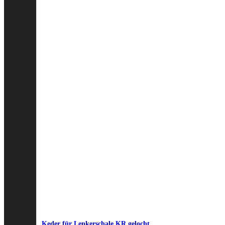
Keder für Lenkerschale KR gelocht