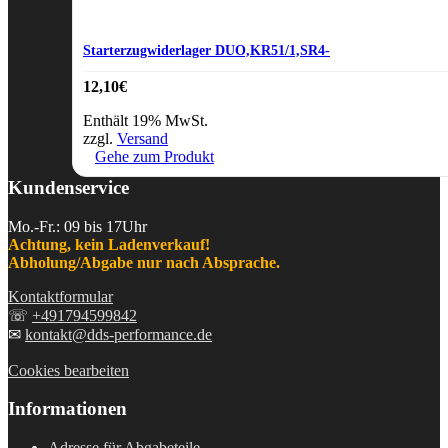
Starterzugwiderlager DUO,KR51/1,SR4-
12,10
€
Enthält 19% MwSt.
zzgl.
Versand
Gehe zum Produkt
Kundenservice
Mo.-Fr.: 09 bis 17Uhr
Achtung, kein Ladenverkauf!
Abholung/Abgabe nur nach Absprache.
Kontaktformular
☏
+491794599842
✉
kontakt@dds-performance.de
Cookies bearbeiten
Informationen
Adresse für Abgabeteile