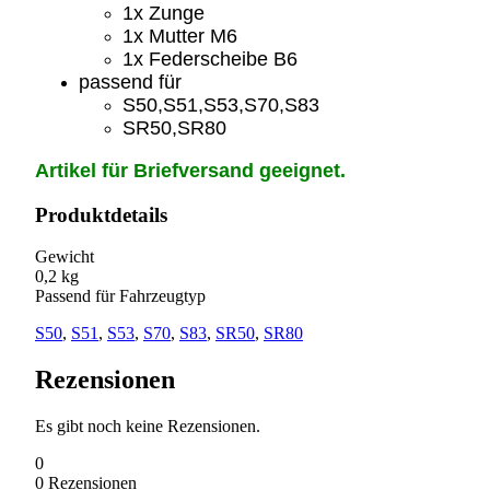
1x Zunge
1x Mutter M6
1x Federscheibe B6
passend für
S50,S51,S53,S70,S83
SR50,SR80
Artikel für Briefversand geeignet.
Produktdetails
Gewicht
0,2 kg
Passend für Fahrzeugtyp
S50
,
S51
,
S53
,
S70
,
S83
,
SR50
,
SR80
Rezensionen
Es gibt noch keine Rezensionen.
0
0
Rezensionen