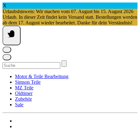
X
Urlaubshinweis: Wir machen vom 07. August bis 15. August 2026
Urlaub. In dieser Zeit findet kein Versand statt. Bestellungen werden
ab dem 17. August wieder bearbeitet. Danke für dein Verständnis!
Springe
zum
Inhalt
Suchen
nach:
Motor & Teile Bearbeitung
Simson Teile
MZ Teile
Oldtimer
Zubehör
Sale