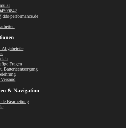
mular
94599842
@dds-performance.de
arbeiten
tionen
r Abgabeteile
ns
eich
fige Fragen
u Batterieentsorgung
elehrung
 Versand
ien & Navigation
ile Bearbeitung
le