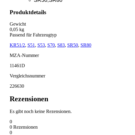
SR50,SR80
Produktdetails
Gewicht
0,05 kg
Passend für Fahrzeugtyp
KR51/2
,
S51
,
S53
,
S70
,
S83
,
SR50
,
SR80
MZA-Nummer
11461D
Vergleichsnummer
226630
Rezensionen
Es gibt noch keine Rezensionen.
0
0
Rezensionen
0