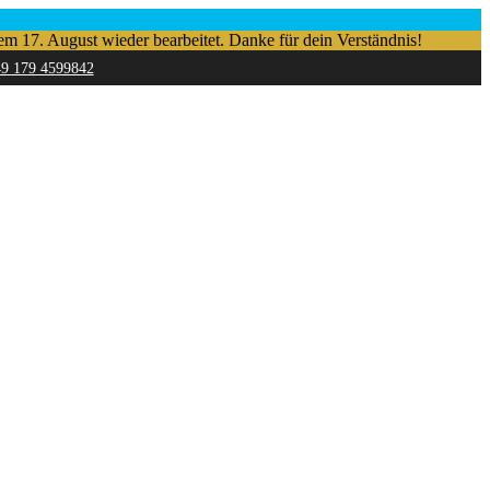
em 17. August wieder bearbeitet. Danke für dein Verständnis!
49 179 4599842