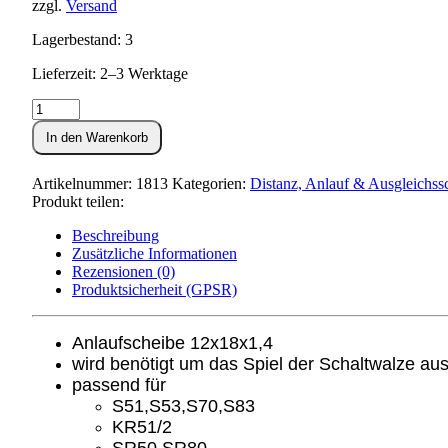
zzgl.
Versand
Lagerbestand: 3
Lieferzeit: 2–3 Werktage
Anlaufscheibe
12x18x1,4
In den Warenkorb
(Schaltwalze)
Menge
Artikelnummer:
1813
Kategorien:
Distanz, Anlauf & Ausgleichss
Produkt teilen:
Beschreibung
Zusätzliche Informationen
Rezensionen (0)
Produktsicherheit (GPSR)
Anlaufscheibe 12x18x1,4
wird benötigt um das Spiel der Schaltwalze au
passend für
S51,S53,S70,S83
KR51/2