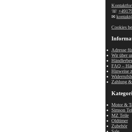
Kontaktfor
☏
+4917
✉
kontakt
Cookies be
Informa
Adresse fü
Wir über u
Händlerber
FAQ – Häu
Hinweise z
Widerrufsb
Zahlung &
Kategor
Motor & Te
Simson Tei
MZ Teile
Oldtimer
Zubehör
Sale