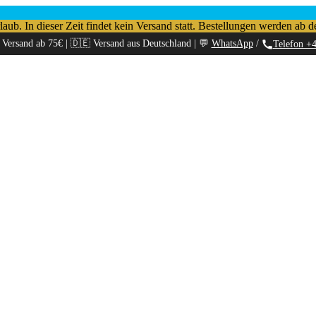
b. In dieser Zeit findet kein Versand statt. Bestellungen werden ab d
 Versand ab 75€ | 🇩🇪 Versand aus Deutschland | 💬
WhatsApp
/
Telefon +