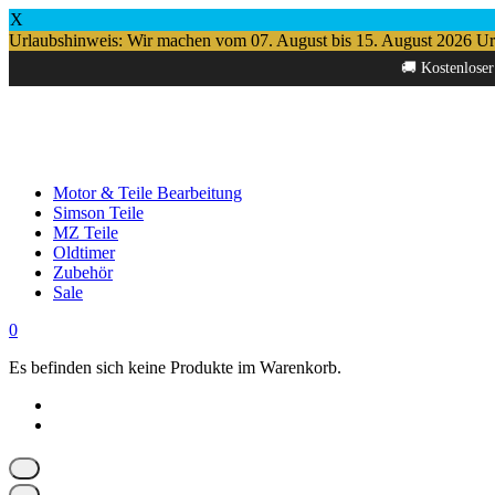
X
Urlaubshinweis: Wir machen vom 07. August bis 15. August 2026 Urlau
Springe
🚚 Kostenloser
zum
Inhalt
Motor & Teile Bearbeitung
Simson Teile
MZ Teile
Oldtimer
Zubehör
Sale
0
Es befinden sich keine Produkte im Warenkorb.