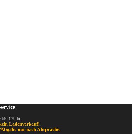
ervice
9 bis 17Uhr
kein Ladenverkauf!
Abgabe nur nach Absprache.