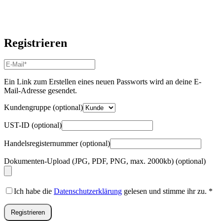
Registrieren
E-
Mail-
Adresse
*
Ein Link zum Erstellen eines neuen Passworts wird an deine E-
Erforderlich
Mail-Adresse gesendet.
Kundengruppe
(optional)
UST-ID
(optional)
Handelsregisternummer
(optional)
Dokumenten-Upload (JPG, PDF, PNG, max. 2000kb)
(optional)
Ich habe die
Datenschutzerklärung
gelesen und stimme ihr zu.
*
Registrieren