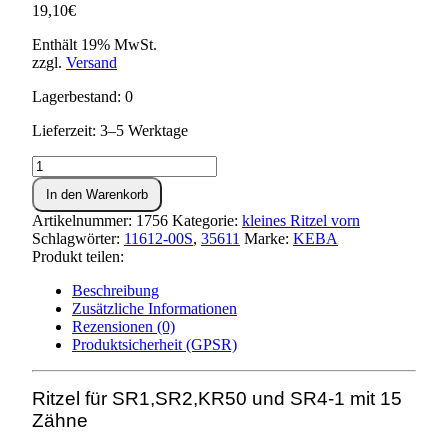
19,10
€
Enthält 19% MwSt.
zzgl.
Versand
Lagerbestand: 0
Lieferzeit: 3–5 Werktage
Ritzel
15
In den Warenkorb
Zähne
-
Artikelnummer:
1756
Kategorie:
kleines Ritzel vorn
SR1,SR2,KR50,SR4-
Schlagwörter:
11612-00S
,
35611
Marke:
KEBA
1
Produkt teilen:
Menge
Beschreibung
Zusätzliche Informationen
Rezensionen (0)
Produktsicherheit (GPSR)
Ritzel für SR1,SR2,KR50 und SR4-1 mit 15
Zähne