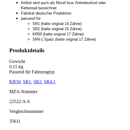
Artikel wird auch als Ritzel bzw. Antriebsritzel oder
Kettenrad bezeichnet
Fabrikat deutscher Produktion
passend für
SR1 (hatte original 14 Zähne)
SR2 (hatte original 15 Zähne)
KR50 (hatte original 17 Zähne)
SR4-1 Spatz (hatte original 17 Zähne)
Produktdetails
Gewicht
0,15 kg
Passend für Fahrzeugtyp
KR50
,
SR1
,
SR2
,
SR4-1
MZA-Nummer
22522-A-S
Vergleichsnummer
35611