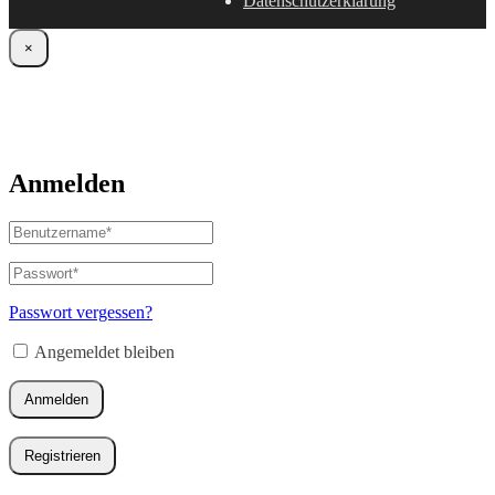
Datenschutzerklärung
×
Anmelden
Benutzername
oder
E-
Passwort
*
Erforderlich
Mail-
Adresse
*
Passwort vergessen?
Erforderlich
Angemeldet bleiben
Anmelden
Registrieren