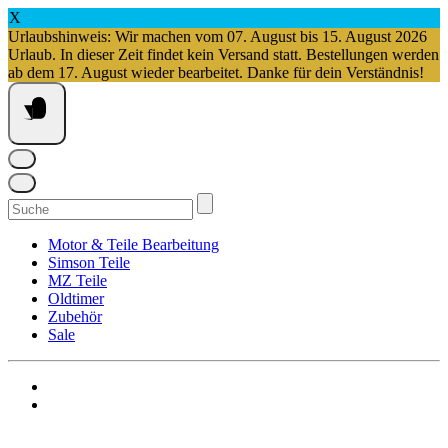
X
Urlaubshinweis: Wir machen vom 07. August bis 15. August 2026
Urlaub. In dieser Zeit findet kein Versand statt. Bestellungen werden
ab dem 17. August wieder bearbeitet. Danke für dein Verständnis!
Springe
zum
Inhalt
Suchen
nach:
Motor & Teile Bearbeitung
Simson Teile
MZ Teile
Oldtimer
Zubehör
Sale