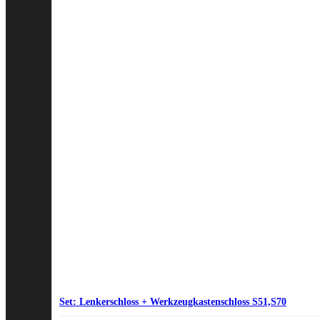
Set: Lenkerschloss + Werkzeugkastenschloss S51,S70