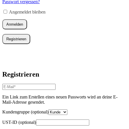
Adresse
*
Passwort vergessen?
Erforderlich
Angemeldet bleiben
Anmelden
Registrieren
Registrieren
E-
Mail-
Adresse
*
Ein Link zum Erstellen eines neuen Passworts wird an deine E-
Erforderlich
Mail-Adresse gesendet.
Kundengruppe
(optional)
UST-ID
(optional)