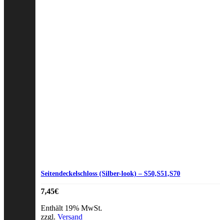
Seitendeckelschloss (Silber-look) – S50,S51,S70
7,45
€
Enthält 19% MwSt.
zzgl.
Versand