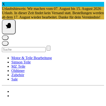
X
Urlaubshinweis: Wir machen vom 07. August bis 15. August 2026
Urlaub. In dieser Zeit findet kein Versand statt. Bestellungen werden
ab dem 17. August wieder bearbeitet. Danke für dein Verständnis!
Springe
zum
Inhalt
Suchen
nach:
Motor & Teile Bearbeitung
Simson Teile
MZ Teile
Oldtimer
Zubehör
Sale