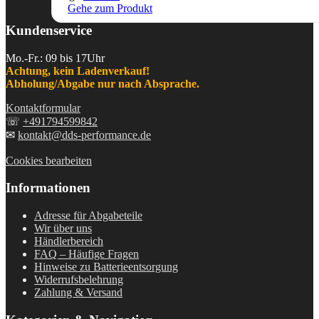
Gehe zum Produkt
Kundenservice
Mo.-Fr.: 09 bis 17Uhr
Achtung, kein Ladenverkauf!
Abholung/Abgabe nur nach Absprache.
Kontaktformular
☏
+491794599842
✉
kontakt@dds-performance.de
Cookies bearbeiten
Informationen
Adresse für Abgabeteile
Wir über uns
Händlerbereich
FAQ – Häufige Fragen
Hinweise zu Batterieentsorgung
Widerrufsbelehrung
Zahlung & Versand