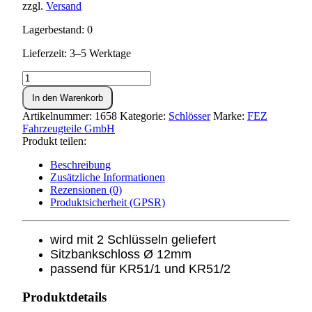
zzgl.
Versand
Lagerbestand: 0
Lieferzeit: 3–5 Werktage
Sitzbankschloss
Schwalbe
In den Warenkorb
KR51
Menge
Artikelnummer:
1658
Kategorie:
Schlösser
Marke:
FEZ
Fahrzeugteile GmbH
Produkt teilen:
Beschreibung
Zusätzliche Informationen
Rezensionen (0)
Produktsicherheit (GPSR)
wird mit 2 Schlüsseln geliefert
Sitzbankschloss Ø 12mm
passend für KR51/1 und KR51/2
Produktdetails