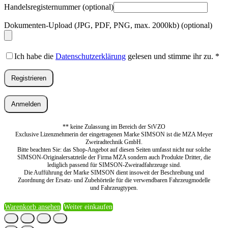
Handelsregisternummer
(optional)
Dokumenten-Upload (JPG, PDF, PNG, max. 2000kb)
(optional)
Ich habe die
Datenschutzerklärung
gelesen und stimme ihr zu.
*
Registrieren
Anmelden
** keine Zulassung im Bereich der StVZO
Exclusive Lizenznehmerin der eingetragenen Marke SIMSON ist die MZA Meyer
Zweiradtechnik GmbH.
Bitte beachten Sie: das Shop-Angebot auf diesen Seiten umfasst nicht nur solche
SIMSON-Originalersatzteile der Firma MZA sondern auch Produkte Dritter, die
lediglich passend für SIMSON-Zweiradfahrzeuge sind.
Die Aufführung der Marke SIMSON dient insoweit der Beschreibung und
Zuordnung der Ersatz- und Zubehörteile für die verwendbaren Fahrzeugmodelle
und Fahrzeugtypen.
Warenkorb ansehen
Weiter einkaufen