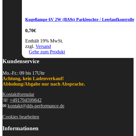
Kugellampe 6V 2W (BA9s) Parkleuchte / Leerlaufkontrolle
0,70
€
Enthält 19% MwSt.
zzgl.
Versand
Gehe zum Produkt
Kundenservice
Mo.-Fr.: 09 bis 17Uhr
Achtung, kein Ladenverkauf!
Abholung/Abgabe nur nach Absprache.
Kontaktformular
☏
+491794599842
✉
kontakt@dds-performance.de
Cookies bearbeiten
Informationen