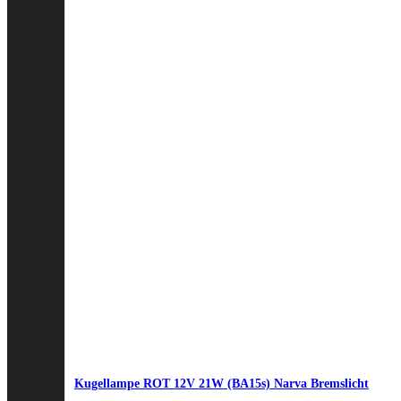
Kugellampe ROT 12V 21W (BA15s) Narva Bremslicht