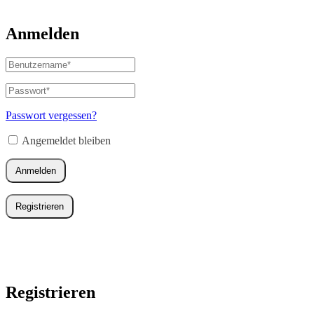
Anmelden
Benutzername
oder
E-
Passwort
*
Erforderlich
Mail-
Adresse
*
Passwort vergessen?
Erforderlich
Angemeldet bleiben
Anmelden
Registrieren
Registrieren