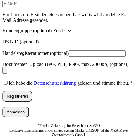
E-
Mail-
Adresse
*
Ein Link zum Erstellen eines neuen Passworts wird an deine E-
Erforderlich
Mail-Adresse gesendet.
Kundengruppe
(optional)
UST-ID
(optional)
Handelsregisternummer
(optional)
Dokumenten-Upload (JPG, PDF, PNG, max. 2000kb)
(optional)
Ich habe die
Datenschutzerklärung
gelesen und stimme ihr zu.
*
Registrieren
Anmelden
** keine Zulassung im Bereich der StVZO
Exclusive Lizenznehmerin der eingetragenen Marke SIMSON ist die MZA Meyer
Zweiradtechnik GmbH.