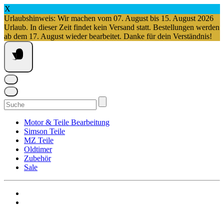
X
Urlaubshinweis: Wir machen vom 07. August bis 15. August 2026
Urlaub. In dieser Zeit findet kein Versand statt. Bestellungen werden
ab dem 17. August wieder bearbeitet. Danke für dein Verständnis!
Springe
zum
Inhalt
Suchen
nach:
Motor & Teile Bearbeitung
Simson Teile
MZ Teile
Oldtimer
Zubehör
Sale