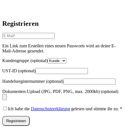
Registrieren
E-
Mail-
Adresse
*
Ein Link zum Erstellen eines neuen Passworts wird an deine E-
Erforderlich
Mail-Adresse gesendet.
Kundengruppe
(optional)
UST-ID
(optional)
Handelsregisternummer
(optional)
Dokumenten-Upload (JPG, PDF, PNG, max. 2000kb)
(optional)
Ich habe die
Datenschutzerklärung
gelesen und stimme ihr zu.
*
Registrieren