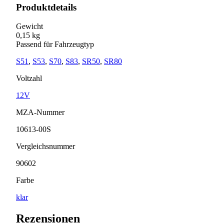
Produktdetails
Gewicht
0,15 kg
Passend für Fahrzeugtyp
S51
,
S53
,
S70
,
S83
,
SR50
,
SR80
Voltzahl
12V
MZA-Nummer
10613-00S
Vergleichsnummer
90602
Farbe
klar
Rezensionen