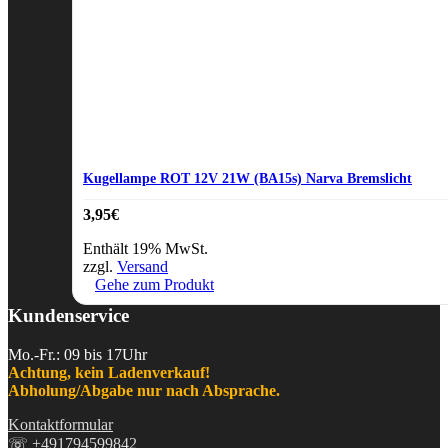
Kugellampe ROT 12V 21W (BA15s) Narva Bremslicht
3,95
€
Enthält 19% MwSt.
zzgl.
Versand
Gehe zum Produkt
Kundenservice
Mo.-Fr.: 09 bis 17Uhr
Achtung, kein Ladenverkauf!
Abholung/Abgabe nur nach Absprache.
Kontaktformular
☏
+491794599842