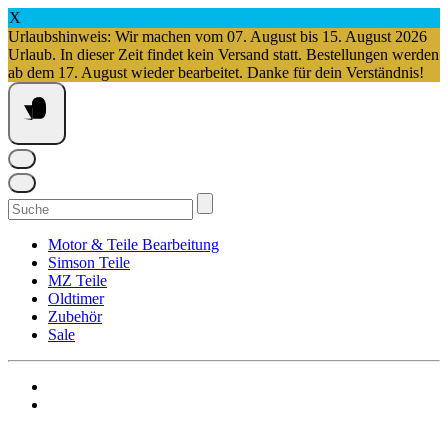
X
Urlaubshinweis: Wir machen vom 07. August bis 15. August 2026
Urlaub. In dieser Zeit findet kein Versand statt. Bestellungen werden
ab dem 17. August wieder bearbeitet. Danke für dein Verständnis!
Springe
zum
Inhalt
Suchen
nach:
Motor & Teile Bearbeitung
Simson Teile
MZ Teile
Oldtimer
Zubehör
Sale