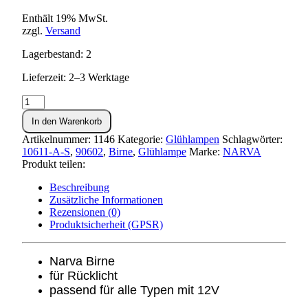
Enthält 19% MwSt.
zzgl.
Versand
Lagerbestand: 2
Lieferzeit: 2–3 Werktage
Kugellampe
12V
In den Warenkorb
10W
(BA15s)
Artikelnummer:
1146
Kategorie:
Glühlampen
Schlagwörter:
NARVA
10611-A-S
,
90602
,
Birne
,
Glühlampe
Marke:
NARVA
Rücklicht
Produkt teilen:
Menge
Beschreibung
Zusätzliche Informationen
Rezensionen (0)
Produktsicherheit (GPSR)
Narva Birne
für Rücklicht
passend für alle Typen mit 12V