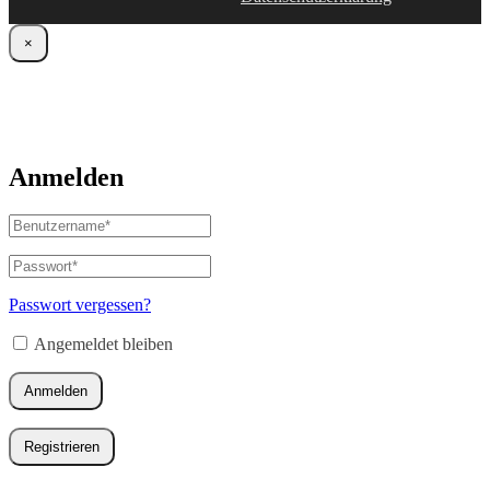
×
Anmelden
Benutzername
oder
E-
Passwort
*
Erforderlich
Mail-
Adresse
*
Passwort vergessen?
Erforderlich
Angemeldet bleiben
Anmelden
Registrieren