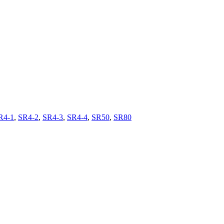
R4-1
,
SR4-2
,
SR4-3
,
SR4-4
,
SR50
,
SR80