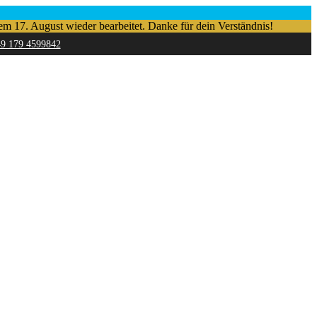
em 17. August wieder bearbeitet. Danke für dein Verständnis!
49 179 4599842