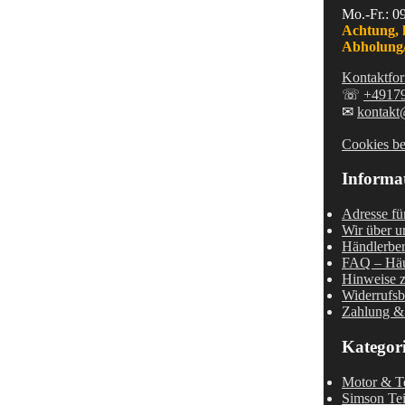
Mo.-Fr.: 0
Achtung, 
Abholung/
Kontaktfor
☏
+4917
✉
kontakt
Cookies be
Informa
Adresse fü
Wir über u
Händlerber
FAQ – Häu
Hinweise z
Widerrufsb
Zahlung &
Kategor
Motor & Te
Simson Tei