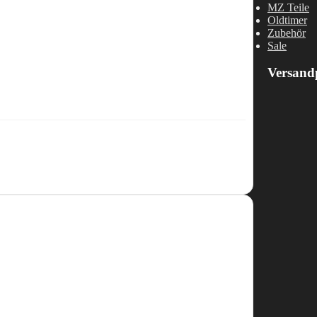
MZ Teile
Oldtimer
Zubehör
Sale
Versand