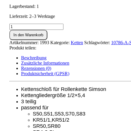
Lagerbestand: 1
Lieferzeit: 2–3 Werktage
Kettenschloß
für
In den Warenkorb
Rollenkette
-
Artikelnummer:
1993
Kategorie:
Ketten
Schlagwörter:
10786-A-
Simson-
Produkt teilen:
Menge
Beschreibung
Zusätzliche Informationen
Rezensionen (0)
Produktsicherheit (GPSR)
Kettenschloß für Rollenkette Simson
Kettengliedergröße 1/2×5,4
3 teilig
passend für
S50,S51,S53,S70,S83
KR51/1,KR51/2
SR50,SR80