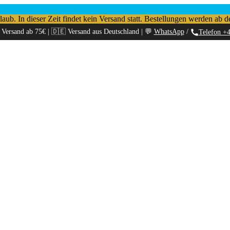
b. In dieser Zeit findet kein Versand statt. Bestellungen werden ab d
 Versand ab 75€ | 🇩🇪 Versand aus Deutschland | 💬
WhatsApp
/
Telefon +