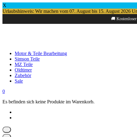
X
Urlaubshinweis: Wir machen vom 07. August bis 15. August 2026 Urlau
Springe
🚚 Kostenloser
zum
Inhalt
Motor & Teile Bearbeitung
Simson Teile
MZ Teile
Oldtimer
Zubehör
Sale
0
Es befinden sich keine Produkte im Warenkorb.