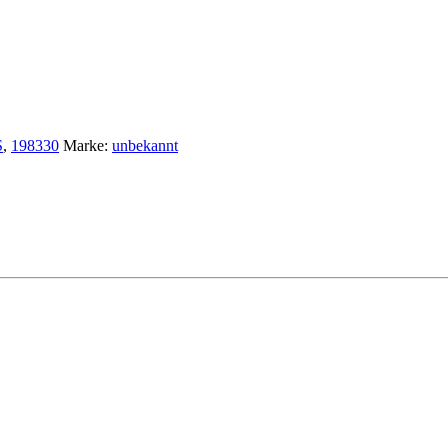
S
,
198330
Marke:
unbekannt