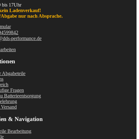
9 bis 17Uhr
kein Ladenverkauf!
Abgabe nur nach Absprache.
mular
94599842
@dds-performance.de
arbeiten
tionen
r Abgabeteile
ns
eich
fige Fragen
u Batterieentsorgung
elehrung
 Versand
ien & Navigation
ile Bearbeitung
le