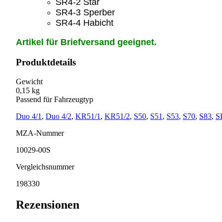
SR4-2 Star
SR4-3 Sperber
SR4-4 Habicht
Artikel für Briefversand geeignet.
Produktdetails
Gewicht
0,15 kg
Passend für Fahrzeugtyp
Duo 4/1
,
Duo 4/2
,
KR51/1
,
KR51/2
,
S50
,
S51
,
S53
,
S70
,
S83
,
S
MZA-Nummer
10029-00S
Vergleichsnummer
198330
Rezensionen