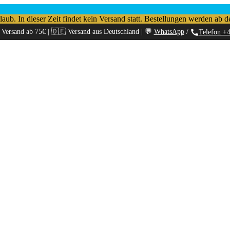
b. In dieser Zeit findet kein Versand statt. Bestellungen werden ab d
 Versand ab 75€ | 🇩🇪 Versand aus Deutschland | 💬
WhatsApp
/
Telefon +