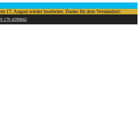
em 17. August wieder bearbeitet. Danke für dein Verständnis!
49 179 4599842