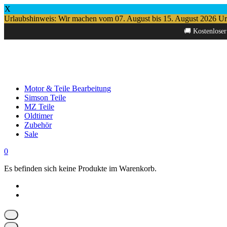
X
Urlaubshinweis: Wir machen vom 07. August bis 15. August 2026 Urlau
Springe
🚚 Kostenloser
zum
Inhalt
Motor & Teile Bearbeitung
Simson Teile
MZ Teile
Oldtimer
Zubehör
Sale
0
Es befinden sich keine Produkte im Warenkorb.