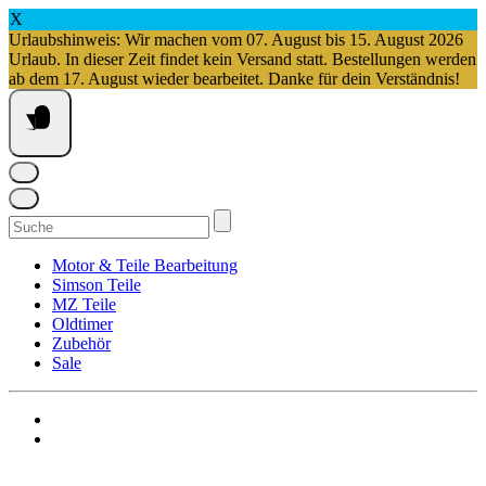
X
Urlaubshinweis: Wir machen vom 07. August bis 15. August 2026
Urlaub. In dieser Zeit findet kein Versand statt. Bestellungen werden
ab dem 17. August wieder bearbeitet. Danke für dein Verständnis!
Springe
zum
Inhalt
Suchen
nach:
Motor & Teile Bearbeitung
Simson Teile
MZ Teile
Oldtimer
Zubehör
Sale