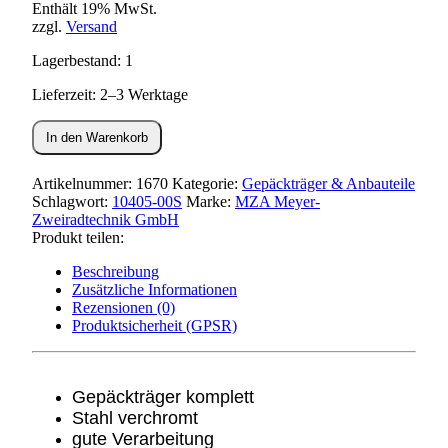
Enthält 19% MwSt.
zzgl.
Versand
Lagerbestand: 1
Lieferzeit: 2–3 Werktage
Gepäckträger
In den Warenkorb
inkl.
Spanngummi
KR51,SR4-
Artikelnummer:
1670
Kategorie:
Gepäckträger & Anbauteile
Menge
Schlagwort:
10405-00S
Marke:
MZA Meyer-
Zweiradtechnik GmbH
Produkt teilen:
Beschreibung
Zusätzliche Informationen
Rezensionen (0)
Produktsicherheit (GPSR)
Gepäckträger komplett
Stahl verchromt
gute Verarbeitung