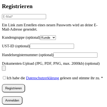
Registrieren
E-
Mail-
Adresse
*
Ein Link zum Erstellen eines neuen Passworts wird an deine E-
Erforderlich
Mail-Adresse gesendet.
Kundengruppe
(optional)
UST-ID
(optional)
Handelsregisternummer
(optional)
Dokumenten-Upload (JPG, PDF, PNG, max. 2000kb)
(optional)
Ich habe die
Datenschutzerklärung
gelesen und stimme ihr zu.
*
Registrieren
Anmelden