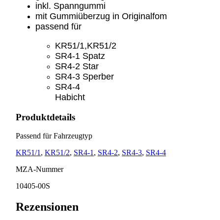
inkl. Spanngummi
mit Gummiüberzug in Originalfom
passend für
KR51/1,KR51/2
SR4-1 Spatz
SR4-2 Star
SR4-3 Sperber
SR4-4
Habicht
Produktdetails
Passend für Fahrzeugtyp
KR51/1
,
KR51/2
,
SR4-1
,
SR4-2
,
SR4-3
,
SR4-4
MZA-Nummer
10405-00S
Rezensionen