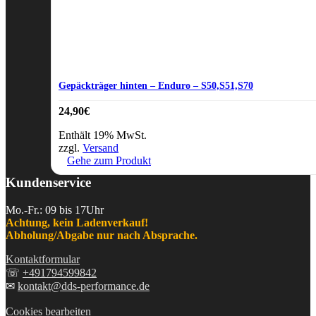
Gepäckträger hinten – Enduro – S50,S51,S70
24,90
€
Enthält 19% MwSt.
zzgl.
Versand
Gehe zum Produkt
Kundenservice
Mo.-Fr.: 09 bis 17Uhr
Achtung, kein Ladenverkauf!
Abholung/Abgabe nur nach Absprache.
Kontaktformular
☏
+491794599842
✉
kontakt@dds-performance.de
Cookies bearbeiten