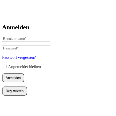
Anmelden
Benutzername
oder
E-
Passwort
*
Erforderlich
Mail-
Adresse
*
Passwort vergessen?
Erforderlich
Angemeldet bleiben
Anmelden
Registrieren