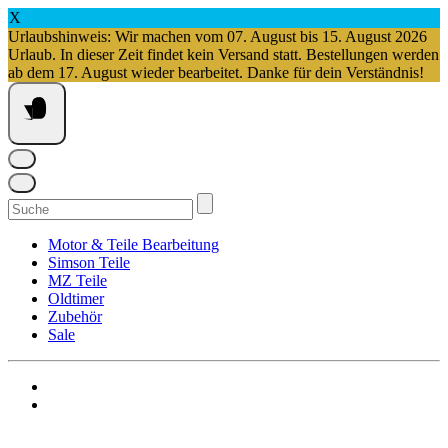
X
Urlaubshinweis: Wir machen vom 07. August bis 15. August 2026
Urlaub. In dieser Zeit findet kein Versand statt. Bestellungen werden
ab dem 17. August wieder bearbeitet. Danke für dein Verständnis!
Springe
zum
Inhalt
Suchen
nach:
Motor & Teile Bearbeitung
Simson Teile
MZ Teile
Oldtimer
Zubehör
Sale