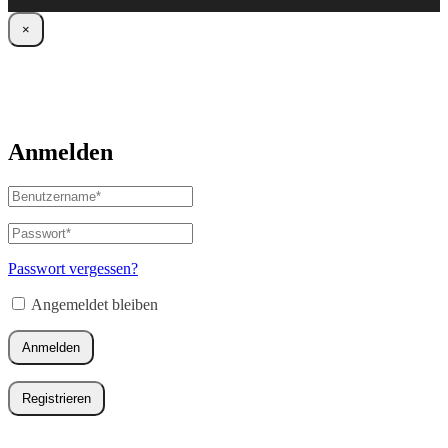
×
Anmelden
Benutzername
oder
E-
Passwort
*
Erforderlich
Mail-
Adresse
*
Passwort vergessen?
Erforderlich
Angemeldet bleiben
Anmelden
Registrieren