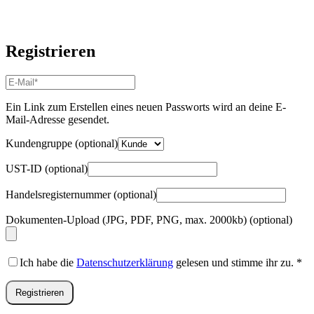
Registrieren
E-
Mail-
Adresse
*
Ein Link zum Erstellen eines neuen Passworts wird an deine E-
Erforderlich
Mail-Adresse gesendet.
Kundengruppe
(optional)
UST-ID
(optional)
Handelsregisternummer
(optional)
Dokumenten-Upload (JPG, PDF, PNG, max. 2000kb)
(optional)
Ich habe die
Datenschutzerklärung
gelesen und stimme ihr zu.
*
Registrieren