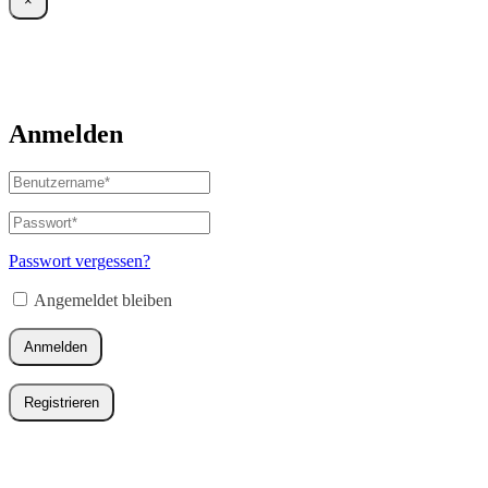
×
Anmelden
Benutzername
oder
E-
Passwort
*
Erforderlich
Mail-
Adresse
*
Passwort vergessen?
Erforderlich
Angemeldet bleiben
Anmelden
Registrieren