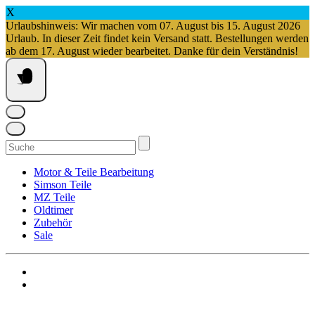
X
Urlaubshinweis: Wir machen vom 07. August bis 15. August 2026
Urlaub. In dieser Zeit findet kein Versand statt. Bestellungen werden
ab dem 17. August wieder bearbeitet. Danke für dein Verständnis!
Springe
zum
Inhalt
Suchen
nach:
Motor & Teile Bearbeitung
Simson Teile
MZ Teile
Oldtimer
Zubehör
Sale