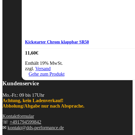
Kickstarter Chrom klappbar SR50
11,60
€
Enthält 19% MwSt.
zzgl.
Versand
Gehe zum Produkt
Kundenservice
Mo.-Fr.: 09 bis 17Uhr
Achtung, kein Ladenverkauf!
Abholung/Abgabe nur nach Absprache.
Kontaktformular
☏
+491794599842
✉
kontakt@dds-performance.de