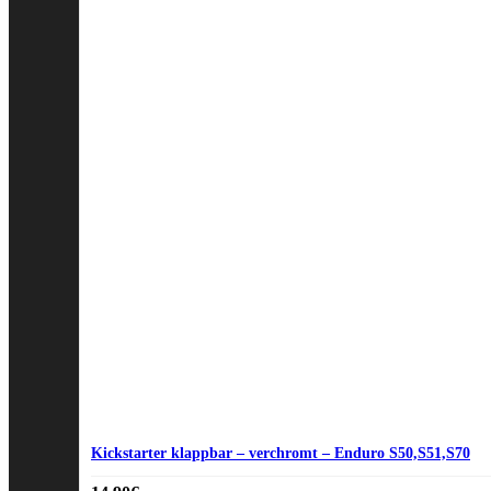
Kickstarter klappbar – verchromt – Enduro S50,S51,S70