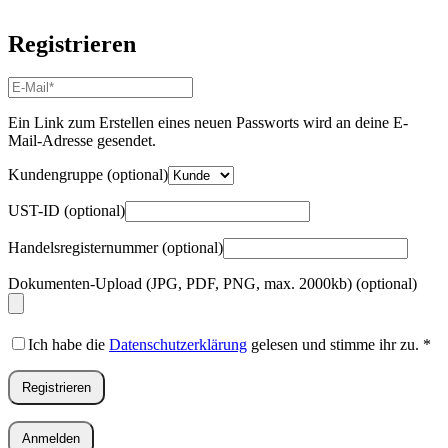
Registrieren
E-
Mail-
Adresse
*
Ein Link zum Erstellen eines neuen Passworts wird an deine E-
Erforderlich
Mail-Adresse gesendet.
Kundengruppe
(optional)
UST-ID
(optional)
Handelsregisternummer
(optional)
Dokumenten-Upload (JPG, PDF, PNG, max. 2000kb)
(optional)
Ich habe die
Datenschutzerklärung
gelesen und stimme ihr zu.
*
Registrieren
Anmelden