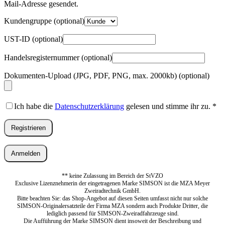
Erforderlich
Mail-Adresse gesendet.
Kundengruppe
(optional)
UST-ID
(optional)
Handelsregisternummer
(optional)
Dokumenten-Upload (JPG, PDF, PNG, max. 2000kb)
(optional)
Ich habe die
Datenschutzerklärung
gelesen und stimme ihr zu.
*
Registrieren
Anmelden
** keine Zulassung im Bereich der StVZO
Exclusive Lizenznehmerin der eingetragenen Marke SIMSON ist die MZA Meyer
Zweiradtechnik GmbH.
Bitte beachten Sie: das Shop-Angebot auf diesen Seiten umfasst nicht nur solche
SIMSON-Originalersatzteile der Firma MZA sondern auch Produkte Dritter, die
lediglich passend für SIMSON-Zweiradfahrzeuge sind.
Die Aufführung der Marke SIMSON dient insoweit der Beschreibung und