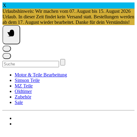
X
Urlaubshinweis: Wir machen vom 07. August bis 15. August 2026
Urlaub. In dieser Zeit findet kein Versand statt. Bestellungen werden
ab dem 17. August wieder bearbeitet. Danke für dein Verständnis!
Springe
zum
Inhalt
Suchen
nach:
Motor & Teile Bearbeitung
Simson Teile
MZ Teile
Oldtimer
Zubehör
Sale