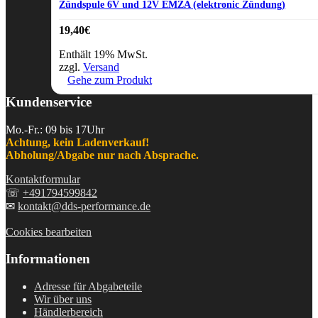
Zündspule 6V und 12V EMZA (elektronic Zündung)
19,40
€
Enthält 19% MwSt.
zzgl.
Versand
Gehe zum Produkt
Kundenservice
Mo.-Fr.: 09 bis 17Uhr
Achtung, kein Ladenverkauf!
Abholung/Abgabe nur nach Absprache.
Kontaktformular
☏
+491794599842
✉
kontakt@dds-performance.de
Cookies bearbeiten
Informationen
Adresse für Abgabeteile
Wir über uns
Händlerbereich