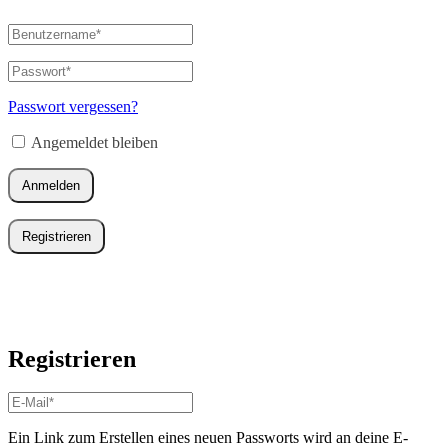
Benutzername
oder
E-
Passwort
*
Erforderlich
Mail-
Adresse
*
Passwort vergessen?
Erforderlich
Angemeldet bleiben
Anmelden
Registrieren
Registrieren
E-
Mail-
Adresse
*
Ein Link zum Erstellen eines neuen Passworts wird an deine E-