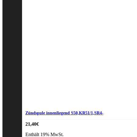
Zündspule innenliegend S50,KR51/1,SR4-
21,40
€
Enthält 19% MwSt.