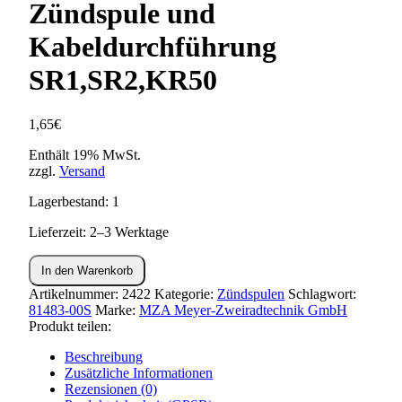
Zündspule und
Kabeldurchführung
SR1,SR2,KR50
1,65
€
Enthält 19% MwSt.
zzgl.
Versand
Lagerbestand: 1
Lieferzeit: 2–3 Werktage
Feststellmutter
In den Warenkorb
zur
Zündspule
Artikelnummer:
2422
Kategorie:
Zündspulen
Schlagwort:
und
81483-00S
Marke:
MZA Meyer-Zweiradtechnik GmbH
Kabeldurchführung
Produkt teilen:
SR1,SR2,KR50
Beschreibung
Menge
Zusätzliche Informationen
Rezensionen (0)