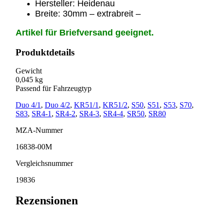
Hersteller: Heidenau
Breite: 30mm – extrabreit –
Artikel für Briefversand geeignet.
Produktdetails
Gewicht
0,045 kg
Passend für Fahrzeugtyp
Duo 4/1
,
Duo 4/2
,
KR51/1
,
KR51/2
,
S50
,
S51
,
S53
,
S70
,
S83
,
SR4-1
,
SR4-2
,
SR4-3
,
SR4-4
,
SR50
,
SR80
MZA-Nummer
16838-00M
Vergleichsnummer
19836
Rezensionen