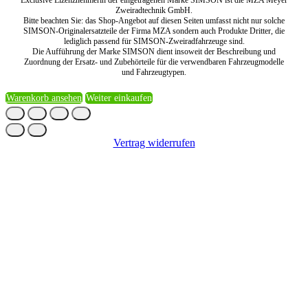
Exclusive Lizenznehmerin der eingetragenen Marke SIMSON ist die MZA Meyer
Zweiradtechnik GmbH.
Bitte beachten Sie: das Shop-Angebot auf diesen Seiten umfasst nicht nur solche
SIMSON-Originalersatzteile der Firma MZA sondern auch Produkte Dritter, die
lediglich passend für SIMSON-Zweiradfahrzeuge sind.
Die Aufführung der Marke SIMSON dient insoweit der Beschreibung und
Zuordnung der Ersatz- und Zubehörteile für die verwendbaren Fahrzeugmodelle
und Fahrzeugtypen.
Warenkorb ansehen
Weiter einkaufen
Vertrag widerrufen