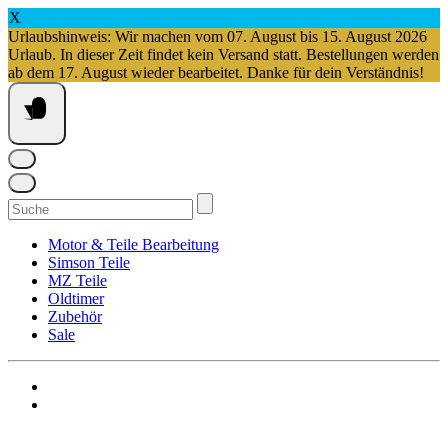
X
Urlaubshinweis: Wir machen vom 07. August bis 15. August 2026
Urlaub. In dieser Zeit findet kein Versand statt. Bestellungen werden
ab dem 17. August wieder bearbeitet. Danke für dein Verständnis!
Springe
zum
Inhalt
Suchen
nach:
Motor & Teile Bearbeitung
Simson Teile
MZ Teile
Oldtimer
Zubehör
Sale