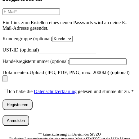
E-
Mail-
Adresse
*
Ein Link zum Erstellen eines neuen Passworts wird an deine E-
Erforderlich
Mail-Adresse gesendet.
Kundengruppe
(optional)
UST-ID
(optional)
Handelsregisternummer
(optional)
Dokumenten-Upload (JPG, PDF, PNG, max. 2000kb)
(optional)
Ich habe die
Datenschutzerklärung
gelesen und stimme ihr zu.
*
Registrieren
Anmelden
** keine Zulassung im Bereich der StVZO