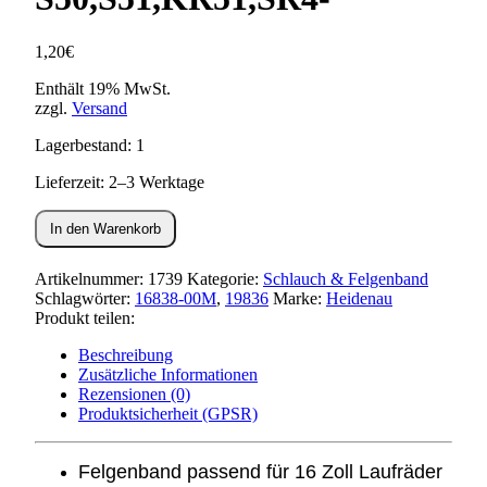
1,20
€
Enthält 19% MwSt.
zzgl.
Versand
Lagerbestand: 1
Lieferzeit: 2–3 Werktage
Felgenband
In den Warenkorb
16
Zoll
-
Artikelnummer:
1739
Kategorie:
Schlauch & Felgenband
extrabreit
Schlagwörter:
16838-00M
,
19836
Marke:
Heidenau
30mm-
Produkt teilen:
S50,S51,KR51,SR4-
Menge
Beschreibung
Zusätzliche Informationen
Rezensionen (0)
Produktsicherheit (GPSR)
Felgenband passend für 16 Zoll Laufräder