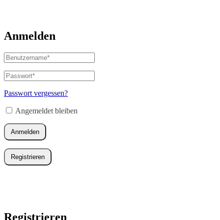
Anmelden
Benutzername
oder
E-
Passwort
*
Erforderlich
Mail-
Adresse
*
Passwort vergessen?
Erforderlich
Angemeldet bleiben
Anmelden
Registrieren
Registrieren