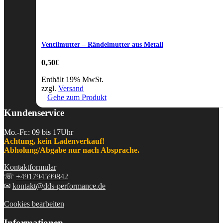
Ventilmutter – Rändelmutter aus Metall
0,50
€
Enthält 19% MwSt.
zzgl.
Versand
Gehe zum Produkt
Kundenservice
Mo.-Fr.: 09 bis 17Uhr
Achtung, kein Ladenverkauf!
Abholung/Abgabe nur nach Absprache.
Kontaktformular
☏
+491794599842
✉
kontakt@dds-performance.de
Cookies bearbeiten
Informationen