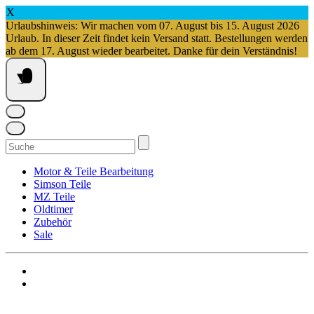
X
Urlaubshinweis: Wir machen vom 07. August bis 15. August 2026
Urlaub. In dieser Zeit findet kein Versand statt. Bestellungen werden
ab dem 17. August wieder bearbeitet. Danke für dein Verständnis!
Springe
zum
Inhalt
Suchen
nach:
Motor & Teile Bearbeitung
Simson Teile
MZ Teile
Oldtimer
Zubehör
Sale