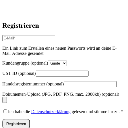
Registrieren
E-
Mail-
Adresse
*
Ein Link zum Erstellen eines neuen Passworts wird an deine E-
Erforderlich
Mail-Adresse gesendet.
Kundengruppe
(optional)
UST-ID
(optional)
Handelsregisternummer
(optional)
Dokumenten-Upload (JPG, PDF, PNG, max. 2000kb)
(optional)
Ich habe die
Datenschutzerklärung
gelesen und stimme ihr zu.
*
Registrieren