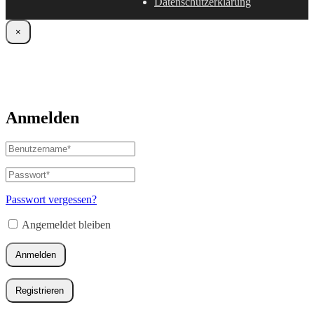
Datenschutzerklärung
×
Anmelden
Benutzername
oder
E-
Passwort
*
Erforderlich
Mail-
Adresse
*
Passwort vergessen?
Erforderlich
Angemeldet bleiben
Anmelden
Registrieren