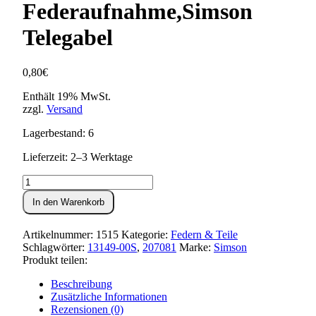
Federaufnahme,Simson
Telegabel
0,80
€
Enthält 19% MwSt.
zzgl.
Versand
Lagerbestand: 6
Lieferzeit: 2–3 Werktage
Dichtscheibe,obere
13,5x21x1
In den Warenkorb
für
Federaufnahme,Simson
Telegabel
Artikelnummer:
1515
Kategorie:
Federn & Teile
Menge
Schlagwörter:
13149-00S
,
207081
Marke:
Simson
Produkt teilen:
Beschreibung
Zusätzliche Informationen
Rezensionen (0)