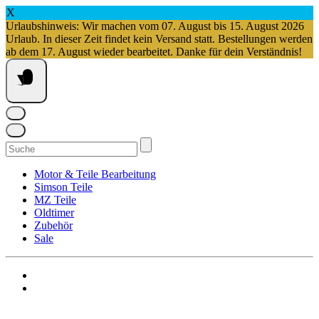
X
Urlaubshinweis: Wir machen vom 07. August bis 15. August 2026
Urlaub. In dieser Zeit findet kein Versand statt. Bestellungen werden
ab dem 17. August wieder bearbeitet. Danke für dein Verständnis!
Springe
zum
Inhalt
Suchen
nach:
Motor & Teile Bearbeitung
Simson Teile
MZ Teile
Oldtimer
Zubehör
Sale