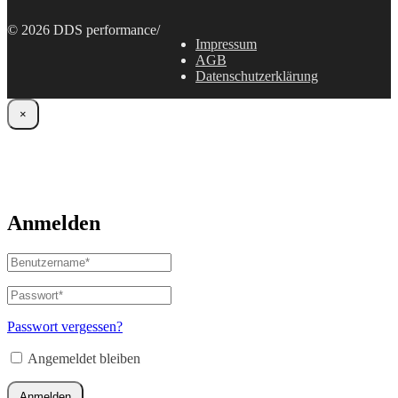
© 2026 DDS performance
/
Impressum
AGB
Datenschutzerklärung
×
Anmelden
Benutzername
oder
E-
Passwort
*
Erforderlich
Mail-
Adresse
*
Passwort vergessen?
Erforderlich
Angemeldet bleiben
Anmelden