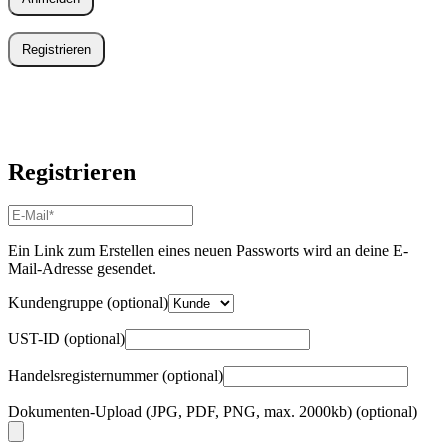
Registrieren
Registrieren
E-
Mail-
Adresse
*
Ein Link zum Erstellen eines neuen Passworts wird an deine E-
Erforderlich
Mail-Adresse gesendet.
Kundengruppe
(optional)
UST-ID
(optional)
Handelsregisternummer
(optional)
Dokumenten-Upload (JPG, PDF, PNG, max. 2000kb)
(optional)