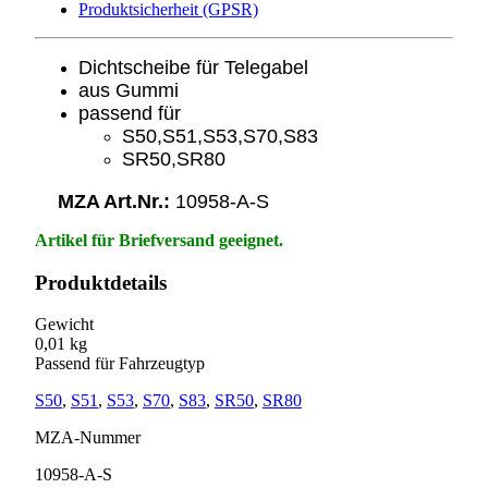
Produktsicherheit (GPSR)
Dichtscheibe für Telegabel
aus Gummi
passend für
S50,S51,S53,S70,S83
SR50,SR80
MZA Art.Nr.:
10958-A-S
Artikel für Briefversand geeignet.
Produktdetails
Gewicht
0,01 kg
Passend für Fahrzeugtyp
S50
,
S51
,
S53
,
S70
,
S83
,
SR50
,
SR80
MZA-Nummer
10958-A-S