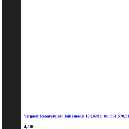
Vergaser Reparaturset Teillasnadel 10 (16N1) für S51,S70,
4,50
€