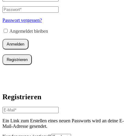
oder
E-
Passwort
*
Erforderlich
Mail-
Adresse
*
Passwort vergessen?
Erforderlich
Angemeldet bleiben
Anmelden
Registrieren
Registrieren
E-
Mail-
Adresse
*
Ein Link zum Erstellen eines neuen Passworts wird an deine E-
Erforderlich
Mail-Adresse gesendet.