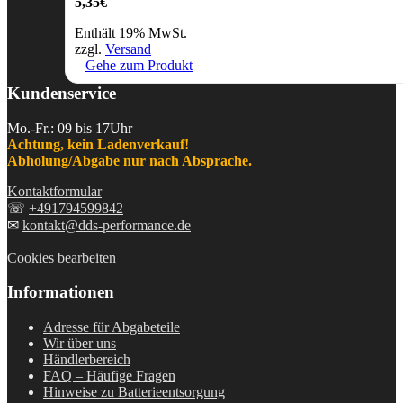
5,35
€
Enthält 19% MwSt.
zzgl.
Versand
Gehe zum Produkt
Kundenservice
Mo.-Fr.: 09 bis 17Uhr
Achtung, kein Ladenverkauf!
Abholung/Abgabe nur nach Absprache.
Kontaktformular
☏
+491794599842
✉
kontakt@dds-performance.de
Cookies bearbeiten
Informationen
Adresse für Abgabeteile
Wir über uns
Händlerbereich
FAQ – Häufige Fragen
Hinweise zu Batterieentsorgung