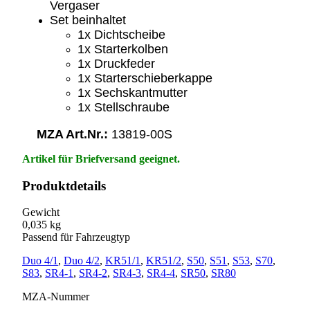
Vergaser
Set beinhaltet
1x Dichtscheibe
1x Starterkolben
1x Druckfeder
1x Starterschieberkappe
1x Sechskantmutter
1x Stellschraube
MZA Art.Nr.:
13819-00S
Artikel für Briefversand geeignet.
Produktdetails
Gewicht
0,035 kg
Passend für Fahrzeugtyp
Duo 4/1
,
Duo 4/2
,
KR51/1
,
KR51/2
,
S50
,
S51
,
S53
,
S70
,
S83
,
SR4-1
,
SR4-2
,
SR4-3
,
SR4-4
,
SR50
,
SR80
MZA-Nummer