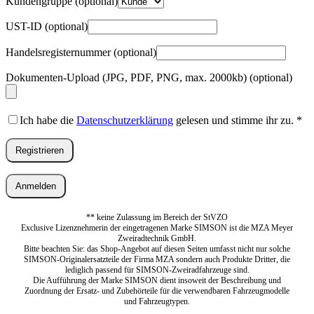
Kundengruppe
(optional)
UST-ID
(optional)
Handelsregisternummer
(optional)
Dokumenten-Upload (JPG, PDF, PNG, max. 2000kb)
(optional)
Ich habe die
Datenschutzerklärung
gelesen und stimme ihr zu.
*
Registrieren
Anmelden
** keine Zulassung im Bereich der StVZO
Exclusive Lizenznehmerin der eingetragenen Marke SIMSON ist die MZA Meyer
Zweiradtechnik GmbH.
Bitte beachten Sie: das Shop-Angebot auf diesen Seiten umfasst nicht nur solche
SIMSON-Originalersatzteile der Firma MZA sondern auch Produkte Dritter, die
lediglich passend für SIMSON-Zweiradfahrzeuge sind.
Die Aufführung der Marke SIMSON dient insoweit der Beschreibung und
Zuordnung der Ersatz- und Zubehörteile für die verwendbaren Fahrzeugmodelle
und Fahrzeugtypen.