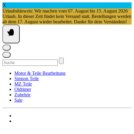
X
Urlaubshinweis: Wir machen vom 07. August bis 15. August 2026
Urlaub. In dieser Zeit findet kein Versand statt. Bestellungen werden
ab dem 17. August wieder bearbeitet. Danke für dein Verständnis!
Springe
zum
Inhalt
Suchen
nach:
Motor & Teile Bearbeitung
Simson Teile
MZ Teile
Oldtimer
Zubehör
Sale