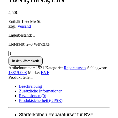
4,50
€
Enthält 19% MwSt.
zzgl.
Versand
Lagerbestand: 1
Lieferzeit: 2–3 Werktage
BVF
Reparaturset
In den Warenkorb
Starterkolben
16N1,16N3,19N
Artikelnummer:
1521
Kategorie:
Reparatursets
Schlagwort:
Menge
13819-00S
Marke:
BVF
Produkt teilen:
Beschreibung
Zusätzliche Informationen
Rezensionen (0)
Produktsicherheit (GPSR)
Starterkolben Reparaturset für BVF –