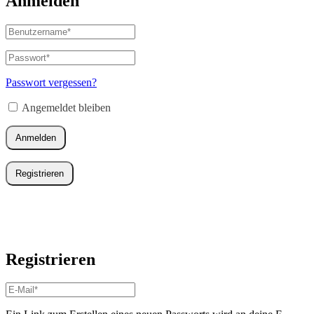
Anmelden
Benutzername
oder
E-
Passwort
*
Erforderlich
Mail-
Adresse
*
Passwort vergessen?
Erforderlich
Angemeldet bleiben
Anmelden
Registrieren
Registrieren
E-
Mail-
Adresse
*