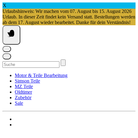
X
Urlaubshinweis: Wir machen vom 07. August bis 15. August 2026
Urlaub. In dieser Zeit findet kein Versand statt. Bestellungen werden
ab dem 17. August wieder bearbeitet. Danke für dein Verständnis!
Springe
zum
Inhalt
Suchen
nach:
Motor & Teile Bearbeitung
Simson Teile
MZ Teile
Oldtimer
Zubehör
Sale