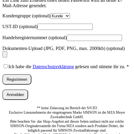
Ein Link zum Erstellen eines neuen Passworts wird an deine E-
Erforderlich
Mail-Adresse gesendet.
Kundengruppe
(optional)
UST-ID
(optional)
Handelsregisternummer
(optional)
Dokumenten-Upload (JPG, PDF, PNG, max. 2000kb)
(optional)
Ich habe die
Datenschutzerklärung
gelesen und stimme ihr zu.
*
Registrieren
Anmelden
** keine Zulassung im Bereich der StVZO
Exclusive Lizenznehmerin der eingetragenen Marke SIMSON ist die MZA Meyer
Zweiradtechnik GmbH.
Bitte beachten Sie: das Shop-Angebot auf diesen Seiten umfasst nicht nur solche
SIMSON-Originalersatzteile der Firma MZA sondern auch Produkte Dritter, die
lediglich passend für SIMSON-Zweiradfahrzeuge sind.