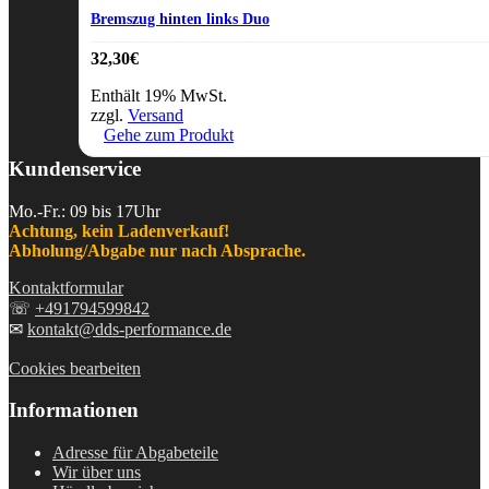
Bremszug hinten links Duo
32,30
€
Enthält 19% MwSt.
zzgl.
Versand
Gehe zum Produkt
Kundenservice
Mo.-Fr.: 09 bis 17Uhr
Achtung, kein Ladenverkauf!
Abholung/Abgabe nur nach Absprache.
Kontaktformular
☏
+491794599842
✉
kontakt@dds-performance.de
Cookies bearbeiten
Informationen
Adresse für Abgabeteile
Wir über uns