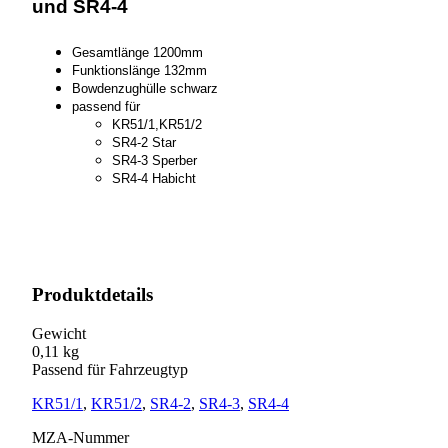
und SR4-4
Gesamtlänge 1200mm
Funktionslänge 132mm
Bowdenzughülle schwarz
passend für
KR51/1,KR51/2
SR4-2 Star
SR4-3 Sperber
SR4-4 Habicht
Produktdetails
Gewicht
0,11 kg
Passend für Fahrzeugtyp
KR51/1
,
KR51/2
,
SR4-2
,
SR4-3
,
SR4-4
MZA-Nummer