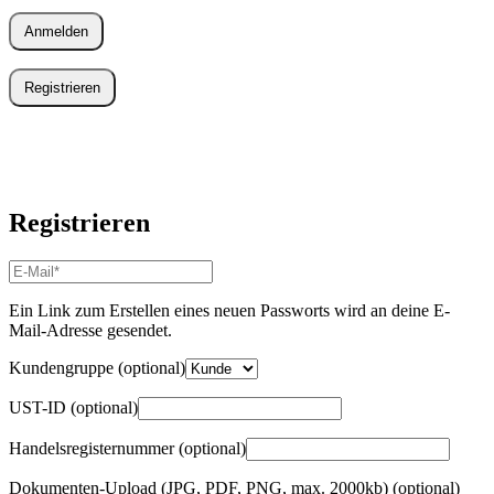
Anmelden
Registrieren
Registrieren
E-
Mail-
Adresse
*
Ein Link zum Erstellen eines neuen Passworts wird an deine E-
Erforderlich
Mail-Adresse gesendet.
Kundengruppe
(optional)
UST-ID
(optional)
Handelsregisternummer
(optional)
Dokumenten-Upload (JPG, PDF, PNG, max. 2000kb)
(optional)