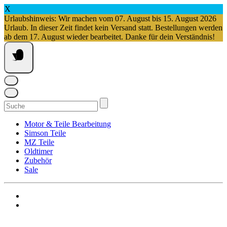
X
Urlaubshinweis: Wir machen vom 07. August bis 15. August 2026
Urlaub. In dieser Zeit findet kein Versand statt. Bestellungen werden
ab dem 17. August wieder bearbeitet. Danke für dein Verständnis!
Springe
zum
Inhalt
Suchen
nach:
Motor & Teile Bearbeitung
Simson Teile
MZ Teile
Oldtimer
Zubehör
Sale