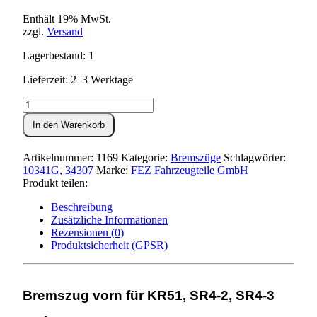
Enthält 19% MwSt.
zzgl.
Versand
Lagerbestand: 1
Lieferzeit: 2–3 Werktage
Bremszug
vorn
In den Warenkorb
KR51,SR4-
2,-3,-4
Menge
Artikelnummer:
1169
Kategorie:
Bremszüge
Schlagwörter:
10341G
,
34307
Marke:
FEZ Fahrzeugteile GmbH
Produkt teilen:
Beschreibung
Zusätzliche Informationen
Rezensionen (0)
Produktsicherheit (GPSR)
Bremszug vorn für KR51, SR4-2, SR4-3