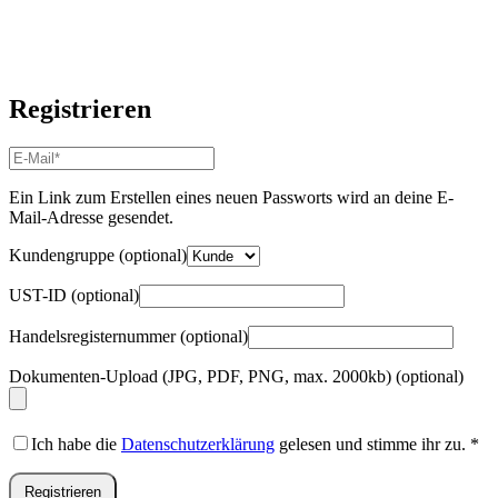
Registrieren
E-
Mail-
Adresse
*
Ein Link zum Erstellen eines neuen Passworts wird an deine E-
Erforderlich
Mail-Adresse gesendet.
Kundengruppe
(optional)
UST-ID
(optional)
Handelsregisternummer
(optional)
Dokumenten-Upload (JPG, PDF, PNG, max. 2000kb)
(optional)
Ich habe die
Datenschutzerklärung
gelesen und stimme ihr zu.
*
Registrieren