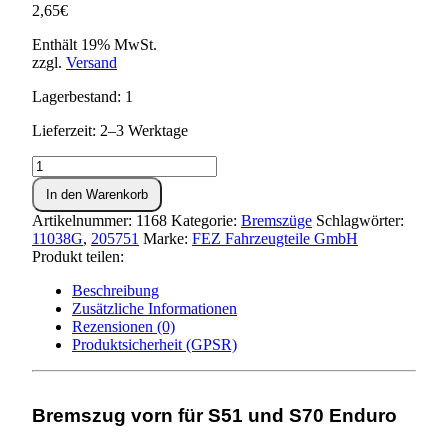
2,65
€
Enthält 19% MwSt.
zzgl.
Versand
Lagerbestand: 1
Lieferzeit: 2–3 Werktage
Bremszug
vorn
In den Warenkorb
S51E,S70E
ENDURO
Artikelnummer:
1168
Kategorie:
Bremszüge
Schlagwörter:
Menge
11038G
,
205751
Marke:
FEZ Fahrzeugteile GmbH
Produkt teilen:
Beschreibung
Zusätzliche Informationen
Rezensionen (0)
Produktsicherheit (GPSR)
Bremszug vorn für S51 und S70 Enduro