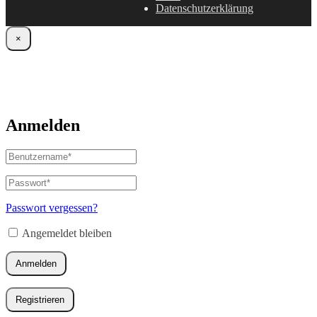
Datenschutzerklärung
×
Anmelden
Benutzername
oder
E-
Passwort
*
Erforderlich
Mail-
Adresse
*
Passwort vergessen?
Erforderlich
Angemeldet bleiben
Anmelden
Registrieren