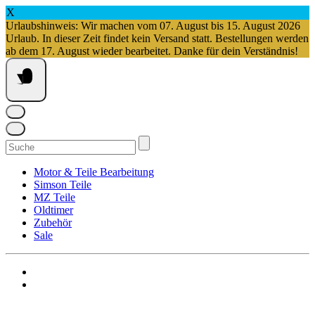
X
Urlaubshinweis: Wir machen vom 07. August bis 15. August 2026
Urlaub. In dieser Zeit findet kein Versand statt. Bestellungen werden
ab dem 17. August wieder bearbeitet. Danke für dein Verständnis!
Springe
zum
Inhalt
Suchen
nach:
Motor & Teile Bearbeitung
Simson Teile
MZ Teile
Oldtimer
Zubehör
Sale