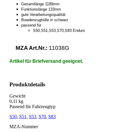
Gesamtlänge 1189mm
Funktionslänge 133mm
gute Verarbeitungsqualität
Bowdenzughülle in schwarz
passend für
S50,S51,S53,S70,S83 Enduro
MZA Art.Nr.:
11038G
Artikel für Briefversand geeignet.
Produktdetails
Gewicht
0,11 kg
Passend für Fahrzeugtyp
S50
,
S51
,
S53
,
S70
,
S83
MZA-Nummer