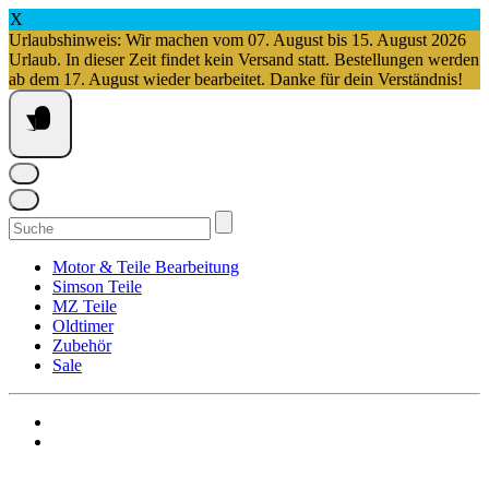
X
Urlaubshinweis: Wir machen vom 07. August bis 15. August 2026
Urlaub. In dieser Zeit findet kein Versand statt. Bestellungen werden
ab dem 17. August wieder bearbeitet. Danke für dein Verständnis!
Springe
zum
Inhalt
Suchen
nach:
Motor & Teile Bearbeitung
Simson Teile
MZ Teile
Oldtimer
Zubehör
Sale