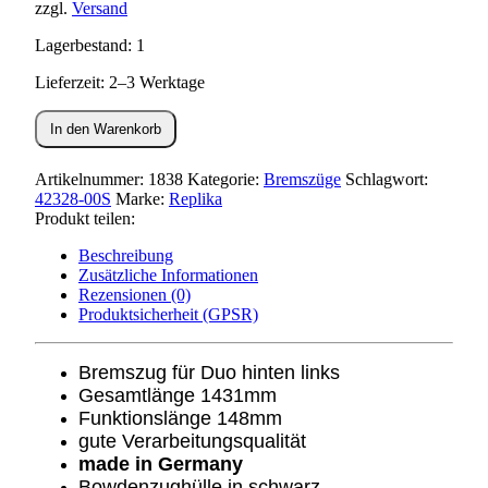
zzgl.
Versand
Lagerbestand: 1
Lieferzeit: 2–3 Werktage
Bremszug
In den Warenkorb
hinten
links
Duo
Artikelnummer:
1838
Kategorie:
Bremszüge
Schlagwort:
Menge
42328-00S
Marke:
Replika
Produkt teilen:
Beschreibung
Zusätzliche Informationen
Rezensionen (0)
Produktsicherheit (GPSR)
Bremszug für Duo hinten links
Gesamtlänge 1431mm
Funktionslänge 148mm
gute Verarbeitungsqualität
made in Germany
Bowdenzughülle in schwarz