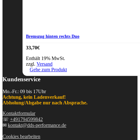
Bremszug hinten rechts Duo
33,70
€
Enthält 19% MwSt.
zzgl.
Versand
Gehe zum Produkt
Kundenservice
Mo.-Fr.: 09 bis 17Uhr
Achtung, kein Ladenverkauf!
Abholung/Abgabe nur nach Absprache.
Kontaktformular
☏
+491794599842
✉
kontakt@dds-performance.de
Cookies bearbeiten