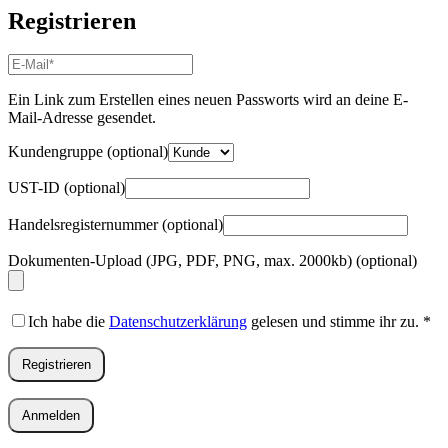
Registrieren
E-
Mail-
Adresse
*
Ein Link zum Erstellen eines neuen Passworts wird an deine E-
Erforderlich
Mail-Adresse gesendet.
Kundengruppe
(optional)
UST-ID
(optional)
Handelsregisternummer
(optional)
Dokumenten-Upload (JPG, PDF, PNG, max. 2000kb)
(optional)
Ich habe die
Datenschutzerklärung
gelesen und stimme ihr zu.
*
Registrieren
Anmelden