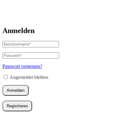
Anmelden
Benutzername
oder
E-
Passwort
*
Erforderlich
Mail-
Adresse
*
Passwort vergessen?
Erforderlich
Angemeldet bleiben
Anmelden
Registrieren